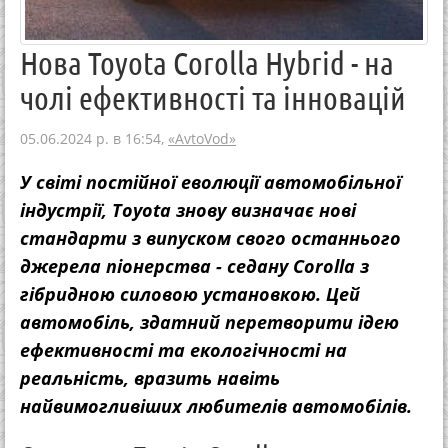
Нова Toyota Corolla Hybrid - на
чолі ефективності та інновацій
05.06.2024 р. в 16:54,
«AvtoVod»
У світі постійної еволюції автомобільної
індустрії, Toyota знову визначає нові
стандарти з випуском свого останнього
джерела піонерства - седану Corolla з
гібридною силовою установкою. Цей
автомобіль, здатний перетворити ідею
ефективності та екологічності на
реальність, вразить навіть
найвимогливіших любителів автомобілів.