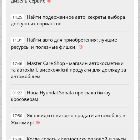
®
Дизель Сервис
Найти подержанное авто: секреты выбора
14:25
доступных вариантов
Найти авто для приобретения: лучшие
11:31
®
ресурсы и полезные фишки.
Master Care Shop - магазин автокосметики
17:46
та автохімії, високоякісні продукти для догляду за
автомобілем
Нова Hyundai Sonata програла битву
01:22
кросоверам
Як швидко і вигідно продати автомобіль в
17:50
®
Житомирі
Когда делать диагностику ходовой и зачем
16:46