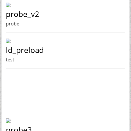
probe_v2
probe
ld_preload
test
probe3