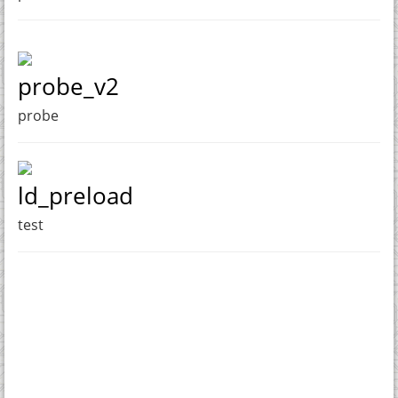
probe_v2
probe
ld_preload
test