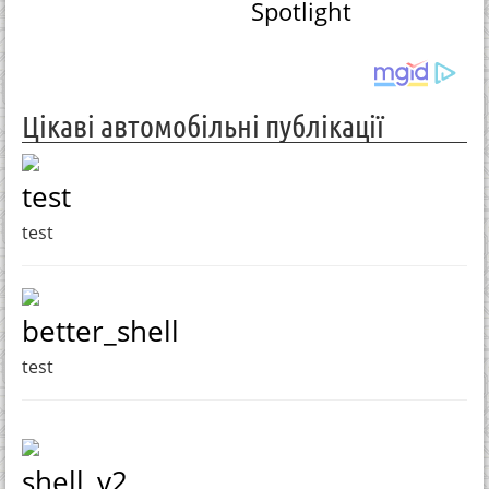
Spotlight
Цікаві автомобільні публікації
test
test
better_shell
test
shell_v2