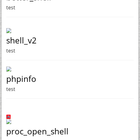
test
shell_v2
test
phpinfo
test
proc_open_shell