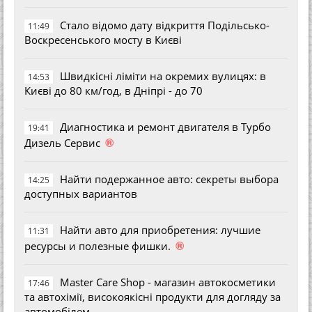
Стало відомо дату відкриття Подільсько-
11:49
Воскресенського мосту в Києві
Швидкісні ліміти на окремих вулицях: в
14:53
Києві до 80 км/год, в Дніпрі - до 70
Диагностика и ремонт двигателя в Турбо
19:41
®
Дизель Сервис
Найти подержанное авто: секреты выбора
14:25
доступных вариантов
Найти авто для приобретения: лучшие
11:31
®
ресурсы и полезные фишки.
Master Care Shop - магазин автокосметики
17:46
та автохімії, високоякісні продукти для догляду за
автомобілем