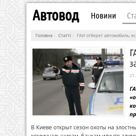
Автовод
Новини
Ст
Головна
Статті
ГАИ отберет автомобиль, е
Г
з
21.
Г
«
ко
пр
В Киеве открыт сезон охоты на злостны
коммунальщикам, банкам или по алимен