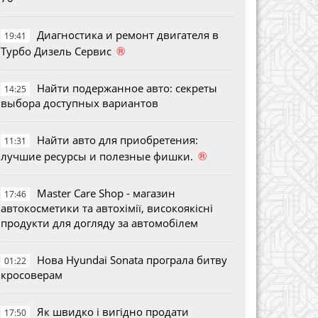
Диагностика и ремонт двигателя в
19:41
®
Турбо Дизель Сервис
Найти подержанное авто: секреты
14:25
выбора доступных вариантов
Найти авто для приобретения:
11:31
®
лучшие ресурсы и полезные фишки.
Master Care Shop - магазин
17:46
автокосметики та автохімії, високоякісні
продукти для догляду за автомобілем
Нова Hyundai Sonata програла битву
01:22
кросоверам
Як швидко і вигідно продати
17:50