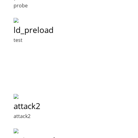
probe
ld_preload
test
attack2
attack2