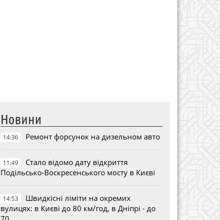
Новини
Ремонт форсунок на дизельном авто
14:36
Стало відомо дату відкриття
11:49
Подільсько-Воскресенського мосту в Києві
Швидкісні ліміти на окремих
14:53
вулицях: в Києві до 80 км/год, в Дніпрі - до
70