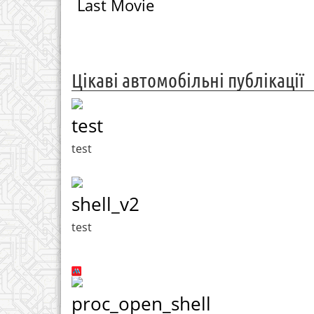
Last Movie
Цікаві автомобільні публікації
test
test
shell_v2
test
proc_open_shell