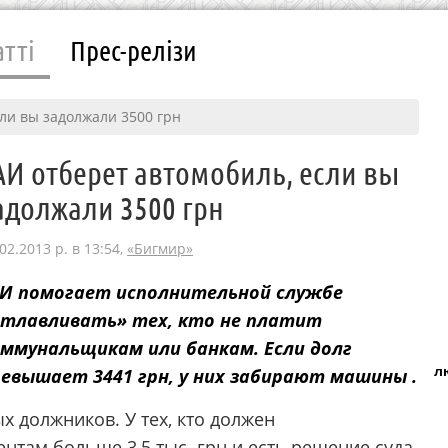
атті
Прес-релізи
сли вы задолжали 3500 грн
АИ отберет автомобиль, если вы
адолжали 3500 грн
02.2013 р. в 13:54,
«Бигмир»
АИ помогает исполнительной службе
отлавливать» тех, кто не платит
ммунальщикам или банкам. Если долг
л
евышает 3441 грн, у них забирают машины .
х должников. У тех, кто должен
там больше 3,5 тыс. грн и есть решение суда