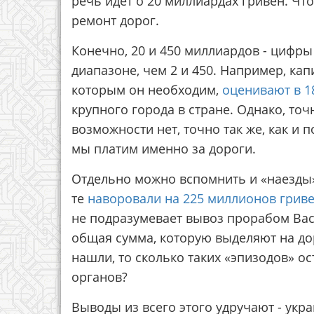
речь идет о 20 миллиардах гривен. Чт
ремонт дорог.
Конечно, 20 и 450 миллиардов - цифры
диапазоне, чем 2 и 450. Например, ка
которым он необходим,
оценивают в 1
крупного города в стране. Однако, то
возможности нет, точно так же, как и 
мы платим именно за дороги.
Отдельно можно вспомнить и «наезды»
те
наворовали на 225 миллионов грив
не подразумевает вывоз прорабом Васе
общая сумма, которую выделяют на дор
нашли, то сколько таких «эпизодов» 
органов?
Выводы из всего этого удручают - укра