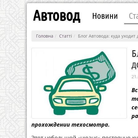
Автовод
Новини
Ст
Головна
Статті
Блог Автовода: куда уходит
Б
д
21.
Вс
т
се
р
прохождении техосмотра.
Этот небольшой «нюанс» постоянно ку