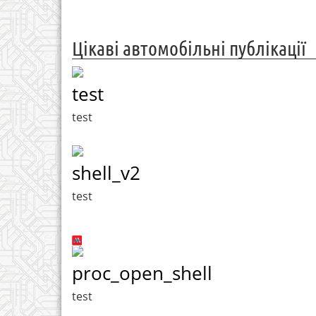
Цікаві автомобільні публікації
test
test
shell_v2
test
proc_open_shell
test