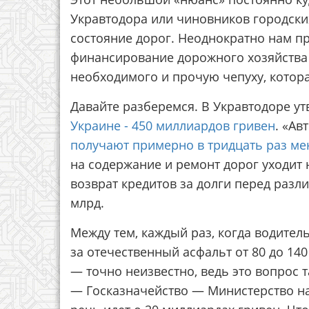
Укравтодора или чиновников городски
состояние дорог. Неоднократно нам пр
финансирование дорожного хозяйства 
необходимого и прочую чепуху, котора
Давайте разберемся. В Укравтодоре у
Украине - 450 миллиардов гривен
. «Ав
получают примерно в тридцать раз м
на содержание и ремонт дорог уходит 
возврат кредитов за долги перед разл
млрд.
Между тем, каждый раз, когда водитель
за отечественный асфальт от 80 до 14
— точно неизвестно, ведь это вопрос т
— Госказначейство — Министерство на