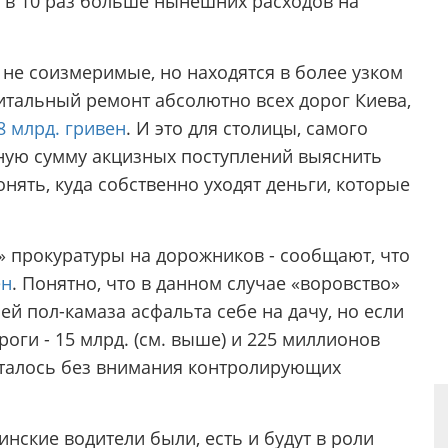
о в 10 раз больше нынешних расходов на
 не соизмеримые, но находятся в более узком
питальный ремонт абсолютно всех дорог Киева,
8 млрд. гривен
. И это для столицы, самого
чную сумму акцизных поступлений выяснить
понять, куда собственно уходят деньги, которые
 прокуратуры на дорожников - сообщают, что
ен
. Понятно, что в данном случае «воровство»
й пол-камаза асфальта себе на дачу, но если
оги - 15 млрд. (см. выше) и 225 миллионов
осталось без внимания контролирующих
инские водители были, есть и будут в роли