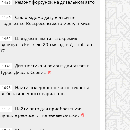
Ремонт форсунок на дизельном авто
14:36
Стало відомо дату відкриття
11:49
Подільсько-Воскресенського мосту в Києві
Швидкісні ліміти на окремих
14:53
вулицях: в Києві до 80 км/год, в Дніпрі - до
70
Диагностика и ремонт двигателя в
19:41
®
Турбо Дизель Сервис
Найти подержанное авто: секреты
14:25
выбора доступных вариантов
Найти авто для приобретения:
11:31
®
лучшие ресурсы и полезные фишки.