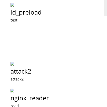
ld_preload
test
attack2
attack2
nginx_reader
read