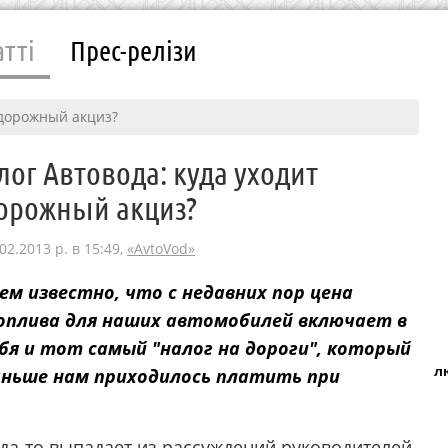
атті
Прес-релізи
 дорожный акциз?
лог Автовода: куда уходит
орожный акциз?
02.2013 р. в 15:49,
«AvtoVod»
ем известно, что с недавних пор цена
оплива для наших автомобилей включает в
бя и тот самый "налог на дороги", который
л
аньше нам приходилось платить при
да-то выпадает из рассуждений руководителей