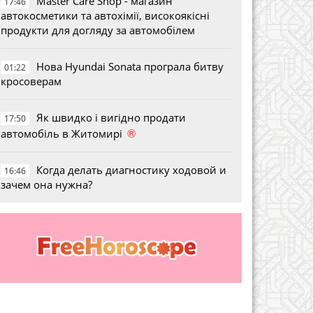
Master Care Shop - магазин
17:46
автокосметики та автохімії, високоякісні
продукти для догляду за автомобілем
Нова Hyundai Sonata програла битву
01:22
кросоверам
Як швидко і вигідно продати
17:50
®
автомобіль в Житомирі
Когда делать диагностику ходовой и
16:46
зачем она нужна?