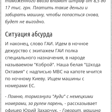
таможенного ввоза впаяют штраф от 8,5 до
17 тыс. грн. Платить такие деньги и
забирать машину, чтобы попасться снова,
будет не выгодно.
Ситуация абсурда
И наконец, слово ГАИ. Идем в ночное
дежурство с экипажем ГАИ полка
специального назначения, в народе
называемом "Коброй". Наша белая "Шкода
Октавия" с надписью МВС на капоте мчится
по ночному Киеву. Ищем машины с
номерами ЕС.
- Помню, тормознули "Ауди" с немецкими
номерами, за рулем парень,
- рассказывает
офицер Юрий Захарчук.
- Говорит, машина