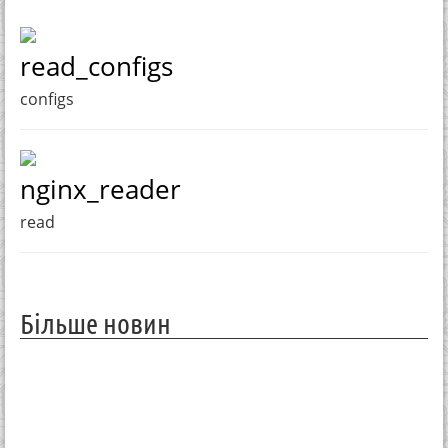
read_configs
configs
nginx_reader
read
Більше новин