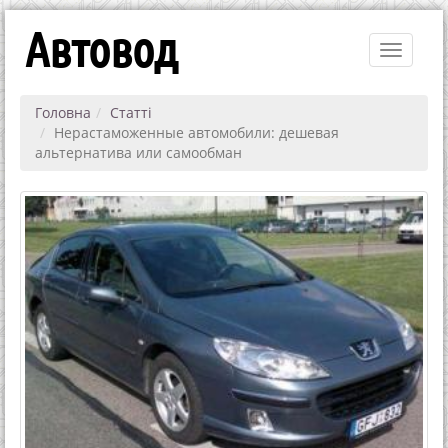
Автовод
Toggle
navigati
Головна
Статті
Нерастаможенные автомобили: дешевая
альтернатива или самообман