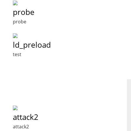
probe
probe
ld_preload
test
attack2
attack2