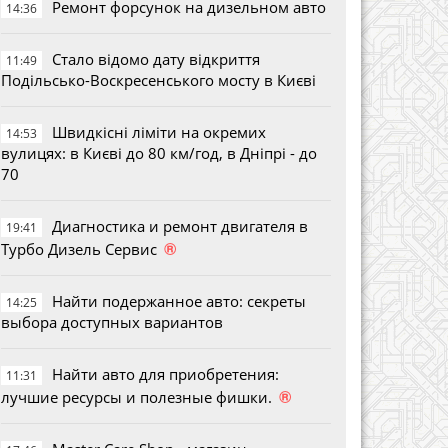
Ремонт форсунок на дизельном авто
14:36
Стало відомо дату відкриття
11:49
Подільсько-Воскресенського мосту в Києві
Швидкісні ліміти на окремих
14:53
вулицях: в Києві до 80 км/год, в Дніпрі - до
70
Диагностика и ремонт двигателя в
19:41
®
Турбо Дизель Сервис
Найти подержанное авто: секреты
14:25
выбора доступных вариантов
Найти авто для приобретения:
11:31
®
лучшие ресурсы и полезные фишки.