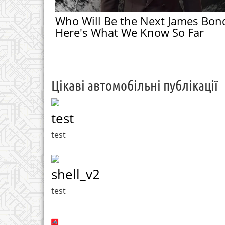
Who Will Be the Next James Bon
Here's What We Know So Far
Цікаві автомобільні публікації
test
test
shell_v2
test