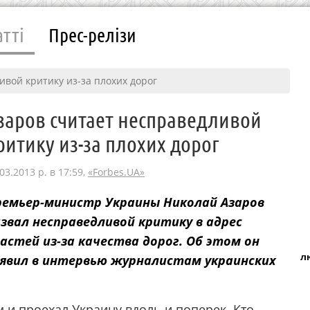
атті
Прес-релізи
ивой критику из-за плохих дорог
заров считает несправедливой
ритику из-за плохих дорог
03.2013 р. в 17:59,
«Forbes.UA»
ремьер-министр Украины Николай Азаров
звал несправедливой критику в адрес
астей из-за качества дорог. Об этом он
л
явил в интервью журналистам украинских
 и проехал Украину вдоль и поперек. Кто