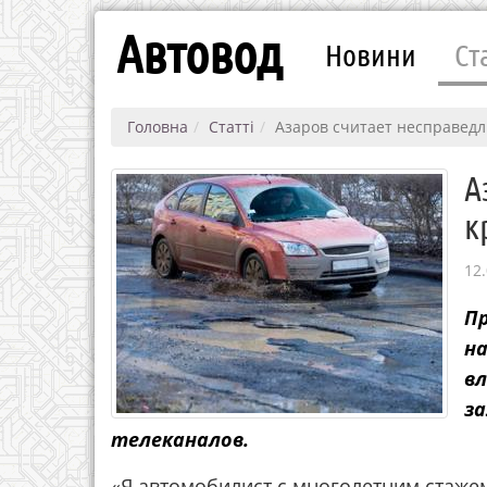
Автовод
Новини
Ст
Головна
Статті
Азаров считает несправедл
А
к
12.
П
на
вл
за
телеканалов.
«Я автомобилист с многолетним стажем