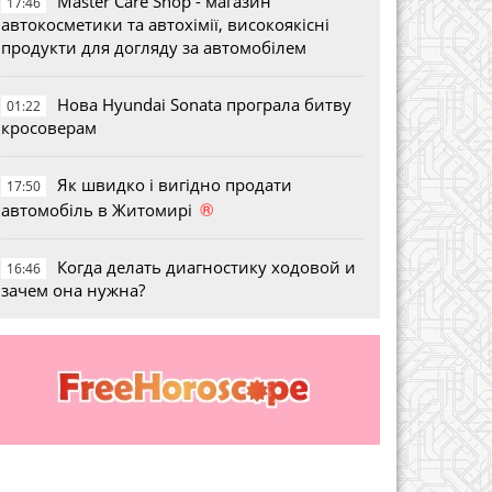
Master Care Shop - магазин
17:46
автокосметики та автохімії, високоякісні
продукти для догляду за автомобілем
Нова Hyundai Sonata програла битву
01:22
кросоверам
Як швидко і вигідно продати
17:50
®
автомобіль в Житомирі
Когда делать диагностику ходовой и
16:46
зачем она нужна?