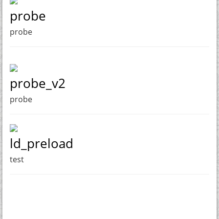
probe
probe
probe_v2
probe
ld_preload
test