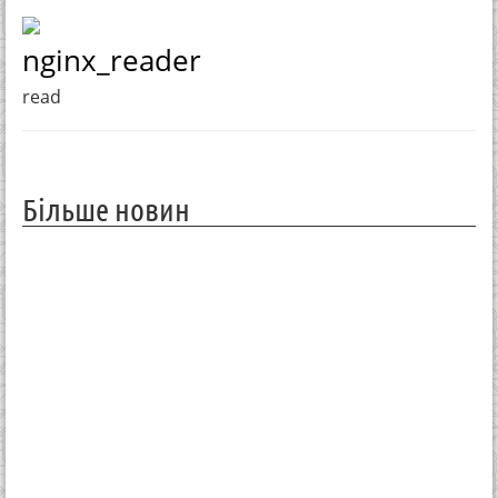
nginx_reader
read
Більше новин