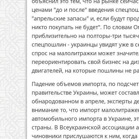
объяснил это тем, что на рынке сейча
ценами "до и после" введения спецпо
"апрельские запасы" и, если будут пр
никто покупать не будет". По словам 
приблизительно на полторы-три тысяч
спецпошлин - украинцы увидят уже в с
спрос на малолитражки может значите
переориентировать свой бизнес на д
двигателей, на которые пошлины не р
Падение объемов импорта, по подсче
правительстве Украины, может составля
обнародованном в апреле, эксперты д
внимание то, что импорт малолитражек
автомобильного импорта в Украине, э
страны. В Всеукраинской ассоциации 
чиновники прислушаются к ним, когда