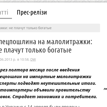
атті
Прес-релізи
ки: не плачут только богатые
пецпошлина на малолитражки:
е плачут только богатые
06.2013 р. в 10:58,
DW
рез полтора месяца после введения
пецпошлин на импортные малолитражки
ксперты подводят неутешительные итоги.
л
втоимпортеры объявили правительству
авок. Страдает экономика и потребители.
 в Украине с 14 апреля были введены