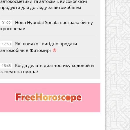
автокосметики та автохімії, високоякісні
продукти для догляду за автомобілем
Нова Hyundai Sonata програла битву
01:22
кросоверам
Як швидко і вигідно продати
17:50
®
автомобіль в Житомирі
Когда делать диагностику ходовой и
16:46
зачем она нужна?