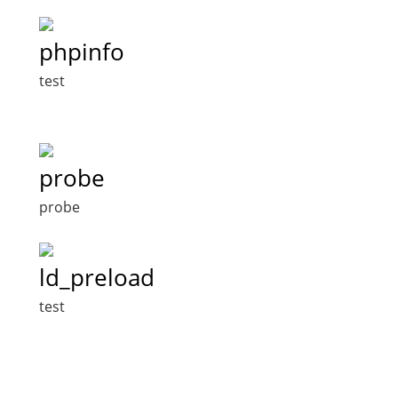
phpinfo
test
probe
probe
ld_preload
test