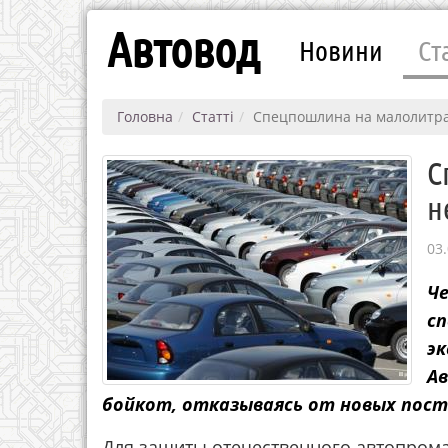
Автовод
Новини
Ст
Головна
Статті
Спецпошлина на малолитраж
С
н
03.
Че
с
э
А
бойкот, отказываясь от новых пост
Для защиты отечественного автопрома