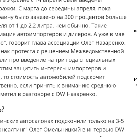
жки. С марта до середины апреля, пока
краину было завезено на 300 процентов больше
я от 1 до 2,2 литра, чем обычно. Такие
с
иация автоимпортеров и дилеров. А уже в мае
", говорит глава ассоциации Олег Назаренко.
знак протеста с решением Межведомственной
ли про введение на три года специальных
хотим защитить интересы импортеров и
ы, то стоимость автомобилей подскочит
Р
ственно, если принять к вниманию среднюю
отметил в разговоре с DW Назаренко.
ь?
инских автосалонах подскочили только на 3-5
консалтинг" Олег Омельницкий в интервью DW