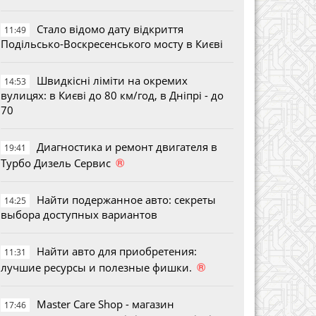
Стало відомо дату відкриття
11:49
Подільсько-Воскресенського мосту в Києві
Швидкісні ліміти на окремих
14:53
вулицях: в Києві до 80 км/год, в Дніпрі - до
70
Диагностика и ремонт двигателя в
19:41
®
Турбо Дизель Сервис
Найти подержанное авто: секреты
14:25
выбора доступных вариантов
Найти авто для приобретения:
11:31
®
лучшие ресурсы и полезные фишки.
Master Care Shop - магазин
17:46