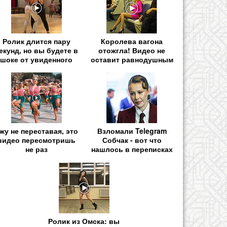
Ролик длится пару
Королева вагона
екунд, но вы будете в
отожгла! Видео не
шоке от увиденного
оставит равнодушным
жу не переставая, это
Взломали Telegram
видео пересмотришь
Собчак - вот что
не раз
нашлось в переписках
Ролик из Омска: вы