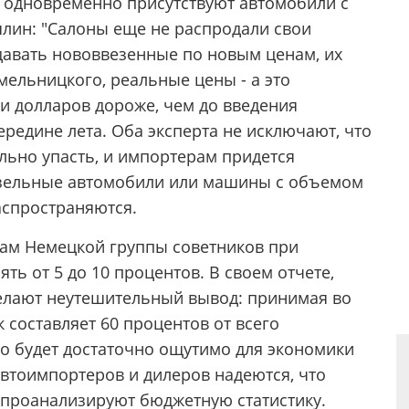
с одновременно присутствуют автомобили с
шлин: "Салоны еще не распродали свои
одавать нововвезенные по новым ценам, их
Омельницкого, реальные цены - а это
и долларов дороже, чем до введения
ередине лета. Оба эксперта не исключают, что
льно упасть, и импортерам придется
изельные автомобили или машины с объемом
аспространяются.
там Немецкой группы советников при
ть от 5 до 10 процентов. В своем отчете,
елают неутешительный вывод: принимая во
 составляет 60 процентов от всего
то будет достаточно ощутимо для экономики
автоимпортеров и дилеров надеются, что
 проанализируют бюджетную статистику.