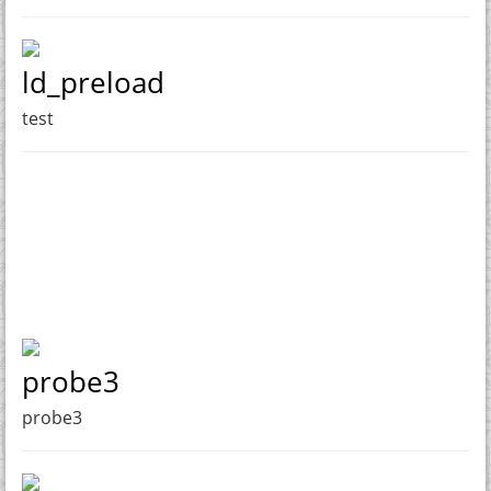
ld_preload
test
probe3
probe3