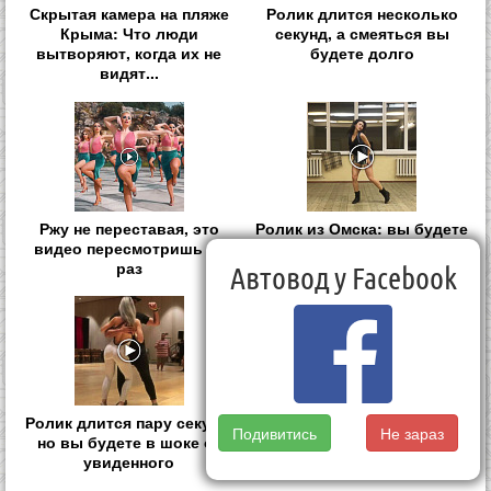
Скрытая камера на пляже
Ролик длится несколько
Крыма: Что люди
секунд, а смеяться вы
вытворяют, когда их не
будете долго
видят...
Ржу не переставая, это
Ролик из Омска: вы будете
видео пересмотришь не
смеяться долго
раз
Автовод у Facebook
Ролик длится пару секунд,
Королева вагона отожгла!
Подивитись
Не зараз
но вы будете в шоке от
Видео не оставит
увиденного
равнодушным