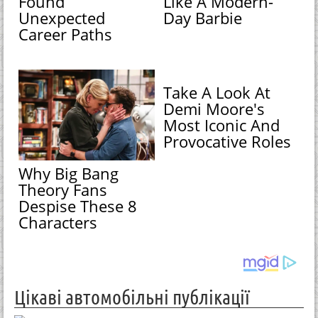
Found
Like A Modern-
Unexpected
Day Barbie
Career Paths
Take A Look At
Demi Moore's
Most Iconic And
Provocative Roles
Why Big Bang
Theory Fans
Despise These 8
Characters
Цікаві автомобільні публікації