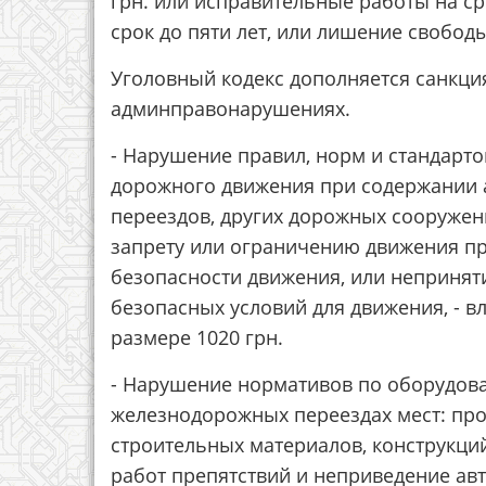
грн. или исправительные работы на ср
срок до пяти лет, или лишение свободы
Уголовный кодекс дополняется санкция
админправонарушениях.
- Нарушение правил, норм и стандарт
дорожного движения при содержании 
переездов, других дорожных сооружен
запрету или ограничению движения п
безопасности движения, или непринят
безопасных условий для движения, - в
размере 1020 грн.
- Нарушение нормативов по оборудова
железнодорожных переездах мест: про
строительных материалов, конструкций 
работ препятствий и неприведение ав