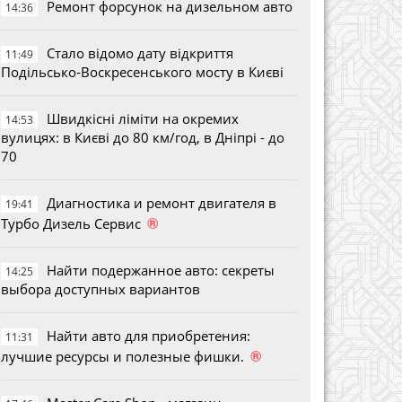
Ремонт форсунок на дизельном авто
14:36
Стало відомо дату відкриття
11:49
Подільсько-Воскресенського мосту в Києві
Швидкісні ліміти на окремих
14:53
вулицях: в Києві до 80 км/год, в Дніпрі - до
70
Диагностика и ремонт двигателя в
19:41
®
Турбо Дизель Сервис
Найти подержанное авто: секреты
14:25
выбора доступных вариантов
Найти авто для приобретения:
11:31
®
лучшие ресурсы и полезные фишки.