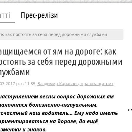
атті
Прес-релізи
е: как постоять за себя перед дорожными службами
ащищаемся от ям на дороге: как
остоять за себя перед дорожными
лужбами
03.2017 р. в 11:35,
Владимир Караваев, правозащитник
наступлением весны вопрос дорожных ям
тановится болезненно-актуальным.
л
счастный наш водитель... Ему надо иметь
 ориентироваться на дороге, да ещё
зметки и знаков.