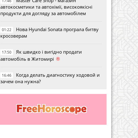
Master Care Shop - магазин
17:46
автокосметики та автохімії, високоякісні
продукти для догляду за автомобілем
Нова Hyundai Sonata програла битву
01:22
кросоверам
Як швидко і вигідно продати
17:50
®
автомобіль в Житомирі
Когда делать диагностику ходовой и
16:46
зачем она нужна?