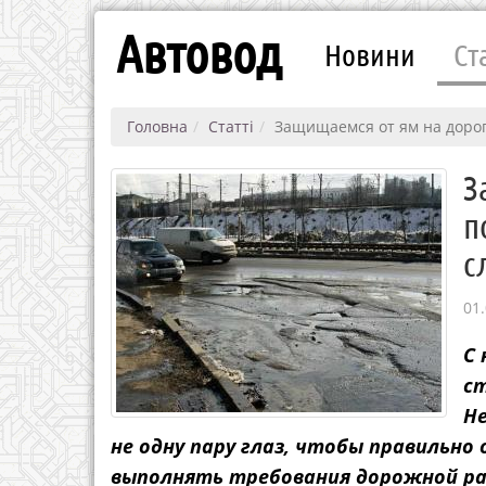
Автовод
Новини
Ст
Головна
Статті
Защищаемся от ям на дорог
З
п
с
01.
С 
с
Не
не одну пару глаз, чтобы правильно
выполнять требования дорожной ра