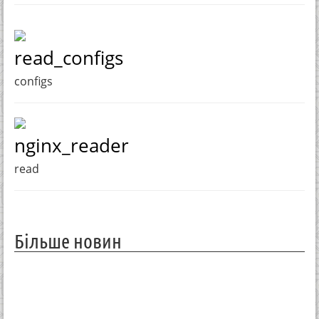
read_configs
configs
nginx_reader
read
Більше новин