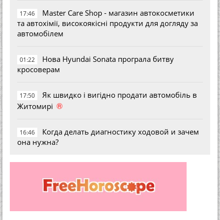
Master Care Shop - магазин автокосметики
17:46
та автохімії, високоякісні продукти для догляду за
автомобілем
Нова Hyundai Sonata програла битву
01:22
кросоверам
Як швидко і вигідно продати автомобіль в
17:50
®
Житомирі
Когда делать диагностику ходовой и зачем
16:46
она нужна?