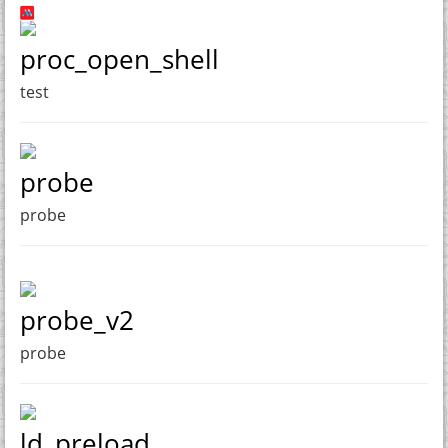
proc_open_shell
test
probe
probe
probe_v2
probe
ld_preload