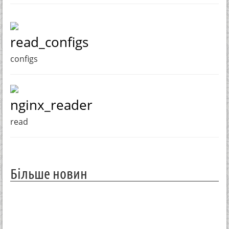
read_configs
configs
nginx_reader
read
Більше новин