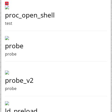
proc_open_shell
test
probe
probe
probe_v2
probe
ld_preload