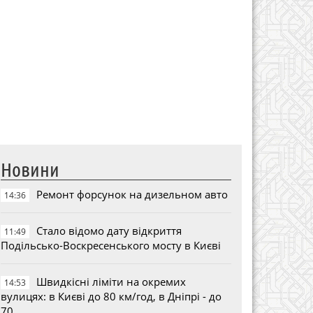
Новини
Ремонт форсунок на дизельном авто
14:36
Стало відомо дату відкриття
11:49
Подільсько-Воскресенського мосту в Києві
Швидкісні ліміти на окремих
14:53
вулицях: в Києві до 80 км/год, в Дніпрі - до
70