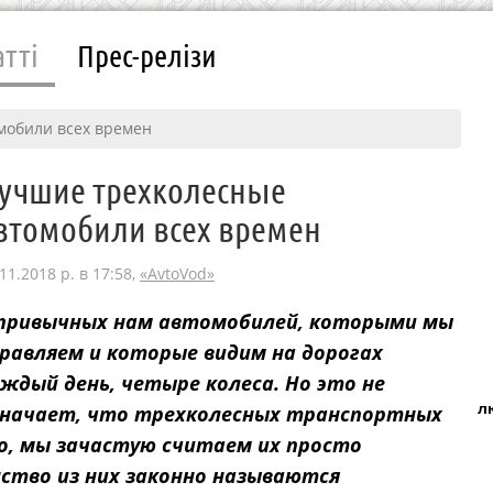
атті
Прес-релізи
мобили всех времен
учшие трехколесные
втомобили всех времен
11.2018 р. в 17:58,
«AvtoVod»
 привычных нам автомобилей, которыми мы
равляем и которые видим на дорогах
ждый день, четыре колеса. Но это не
л
значает, что трехколесных транспортных
ко, мы зачастую считаем их просто
ство из них законно называются