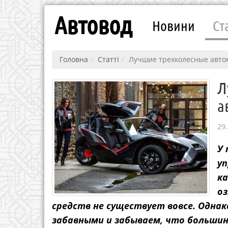
Автовод
Новини
Ст
Головна
Статті
Лучшие трехколесные авто
Л
а
29.
У
уп
ка
о
средств не существует вовсе. Одна
забавными и забываем, что большин