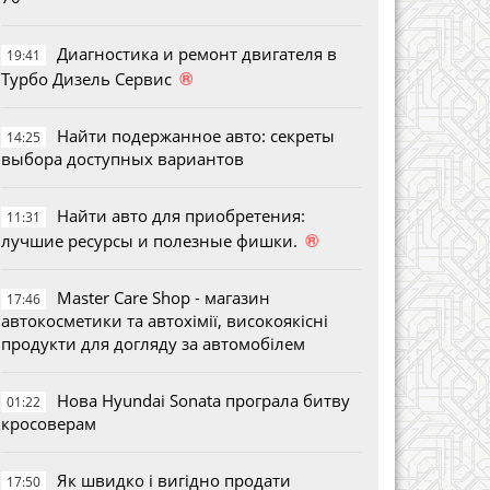
Диагностика и ремонт двигателя в
19:41
®
Турбо Дизель Сервис
Найти подержанное авто: секреты
14:25
выбора доступных вариантов
Найти авто для приобретения:
11:31
®
лучшие ресурсы и полезные фишки.
Master Care Shop - магазин
17:46
автокосметики та автохімії, високоякісні
продукти для догляду за автомобілем
Нова Hyundai Sonata програла битву
01:22
кросоверам
Як швидко і вигідно продати
17:50