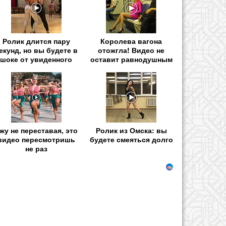
Ролик длится пару
Королева вагона
екунд, но вы будете в
отожгла! Видео не
шоке от увиденного
оставит равнодушным
жу не переставая, это
Ролик из Омска: вы
видео пересмотришь
будете смеяться долго
не раз