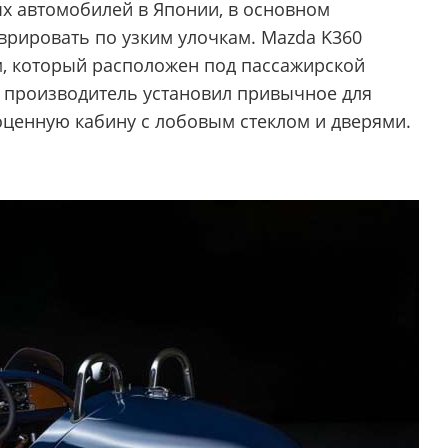
ых автомобилей в Японии, в основном
еврировать по узким улочкам. Mazda K360
, который расположен под пассажирской
 производитель установил привычное для
оценную кабину с лобовым стеклом и дверями.