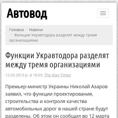
Автовод
Toggle
navigati
Головна
Новини
Функции Укравтодора разделят между тремя
организациями
Функции Укравтодора разделят
между тремя организациями
12.03.2013 р. в 18:03,
The Kiev Times
Премьер-министр Украины Николай Азаров
заявил, что функции проектирования,
строительства и контроля качества
автомобильных дорог в нашей стране будут
разделены. Об этом он сообщил во 12 марта