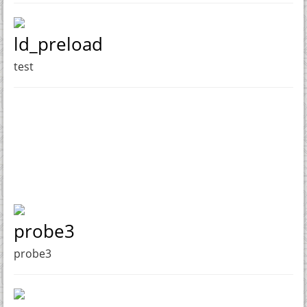
ld_preload
test
probe3
probe3