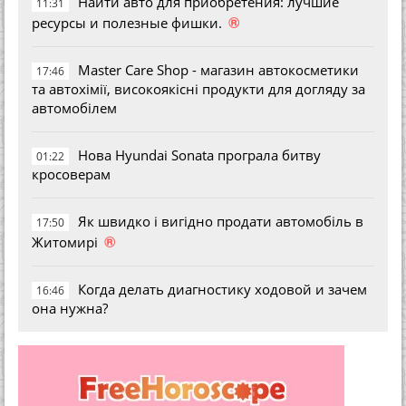
Найти авто для приобретения: лучшие
11:31
®
ресурсы и полезные фишки.
Master Care Shop - магазин автокосметики
17:46
та автохімії, високоякісні продукти для догляду за
автомобілем
Нова Hyundai Sonata програла битву
01:22
кросоверам
Як швидко і вигідно продати автомобіль в
17:50
®
Житомирі
Когда делать диагностику ходовой и зачем
16:46
она нужна?