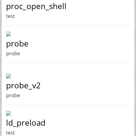
proc_open_shell
test
probe
probe
probe_v2
probe
ld_preload
test