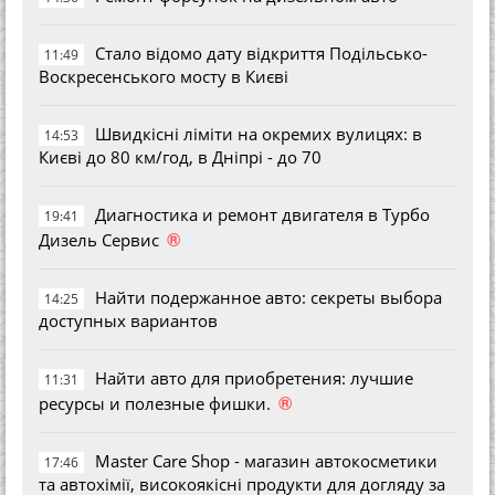
Стало відомо дату відкриття Подільсько-
11:49
Воскресенського мосту в Києві
Швидкісні ліміти на окремих вулицях: в
14:53
Києві до 80 км/год, в Дніпрі - до 70
Диагностика и ремонт двигателя в Турбо
19:41
®
Дизель Сервис
Найти подержанное авто: секреты выбора
14:25
доступных вариантов
Найти авто для приобретения: лучшие
11:31
®
ресурсы и полезные фишки.
Master Care Shop - магазин автокосметики
17:46
та автохімії, високоякісні продукти для догляду за