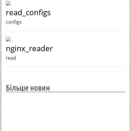
read_configs
configs
nginx_reader
read
Більше новин