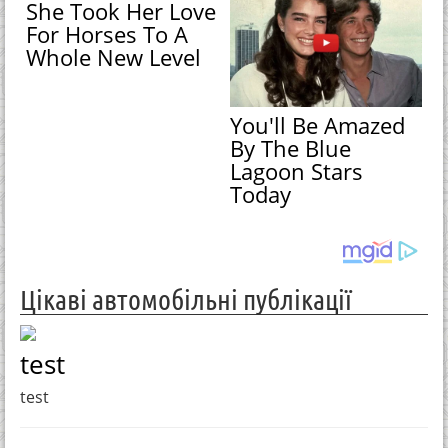
She Took Her Love
For Horses To A
Whole New Level
You'll Be Amazed
By The Blue
Lagoon Stars
Today
Цікаві автомобільні публікації
test
test