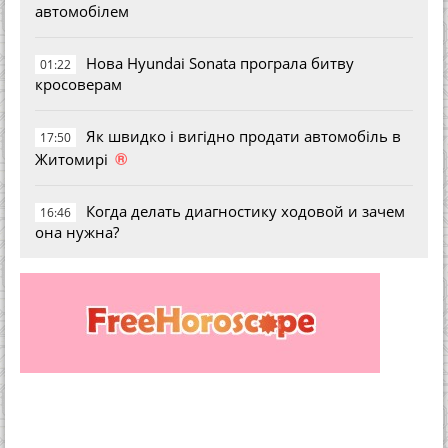
автомобілем
Нова Hyundai Sonata програла битву
01:22
кросоверам
Як швидко і вигідно продати автомобіль в
17:50
®
Житомирі
Когда делать диагностику ходовой и зачем
16:46
она нужна?