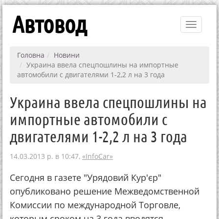
Автовод
Toggle
navigati
Головна
Новини
Украина ввела спецпошлины на импортные
автомобили с двигателями 1-2,2 л на 3 года
Украина ввела спецпошлины на
импортные автомобили с
двигателями 1-2,2 л на 3 года
14.03.2013 р. в 10:47,
«InfoCar»
Сегодня в газете "Урядовий Кур'єр"
опубликовано решение Межведомственной
Комиссии по международной Торговле,
которым сроком на 3 года вводятся