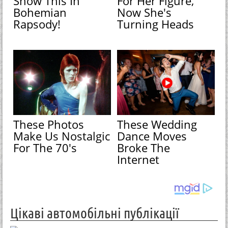
Show This In
For Her Figure,
Bohemian
Now She's
Rapsody!
Turning Heads
These Photos
These Wedding
Make Us Nostalgic
Dance Moves
For The 70's
Broke The
Internet
Цікаві автомобільні публікації