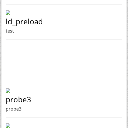
ld_preload
test
probe3
probe3