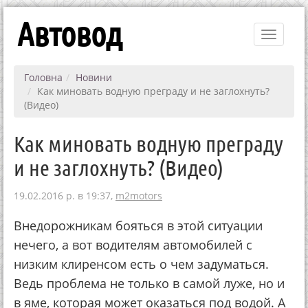
Автовод
Toggle
navigati
Головна
Новини
Как миновать водную преграду и не заглохнуть?
(Видео)
Как миновать водную преграду
и не заглохнуть? (Видео)
19.02.2016 р. в 19:37,
m2motors
Внедорожникам бояться в этой ситуации
нечего, а вот водителям автомобилей с
низким клиренсом есть о чем задуматься.
Ведь проблема не только в самой луже, но и
в яме, которая может оказаться под водой. А