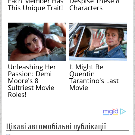
Each Member Has
Despise These 8
This Unique Trait!
Characters
Unleashing Her
It Might Be
Passion: Demi
Quentin
Moore's 8
Tarantino's Last
Sultriest Movie
Movie
Roles!
Цікаві автомобільні публікації