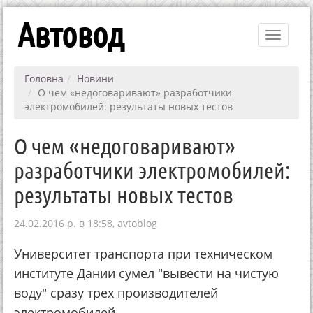
Автовод
Toggle
navigati
Головна
Новини
О чем «недоговаривают» разработчики
электромобилей: результаты новых тестов
О чем «недоговаривают»
разработчики электромобилей:
результаты новых тестов
24.02.2016 р. в 18:58,
avtoblog
Университет транспорта при техническом
институте Дании сумел "вывести на чистую
воду" сразу трех производителей
электромобилей.