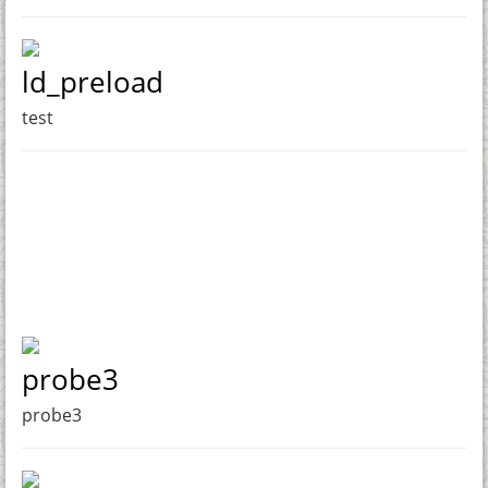
ld_preload
test
probe3
probe3