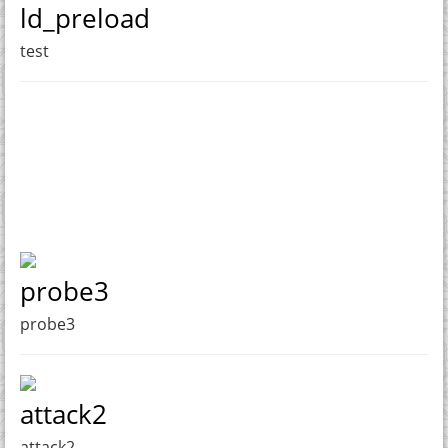
ld_preload
test
probe3
probe3
attack2
attack2