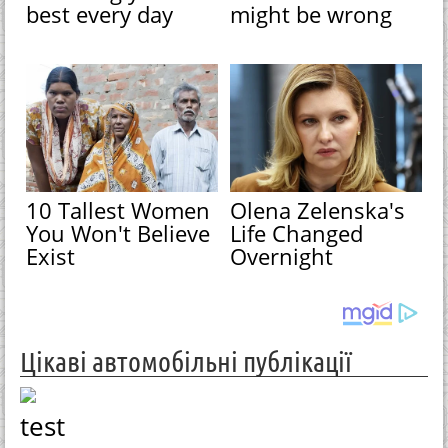
best every day
might be wrong
10 Tallest Women
Olena Zelenska's
You Won't Believe
Life Changed
Exist
Overnight
Цікаві автомобільні публікації
test