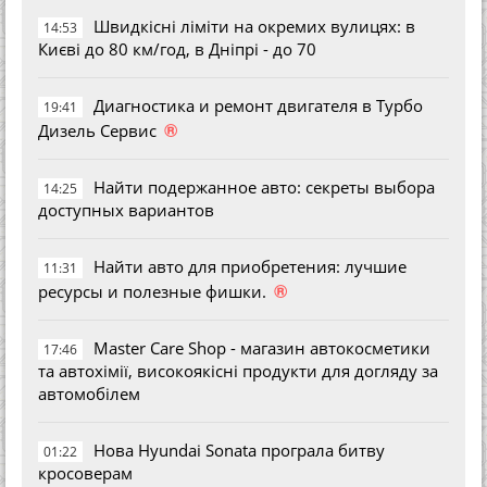
Швидкісні ліміти на окремих вулицях: в
14:53
Києві до 80 км/год, в Дніпрі - до 70
Диагностика и ремонт двигателя в Турбо
19:41
®
Дизель Сервис
Найти подержанное авто: секреты выбора
14:25
доступных вариантов
Найти авто для приобретения: лучшие
11:31
®
ресурсы и полезные фишки.
Master Care Shop - магазин автокосметики
17:46
та автохімії, високоякісні продукти для догляду за
автомобілем
Нова Hyundai Sonata програла битву
01:22
кросоверам