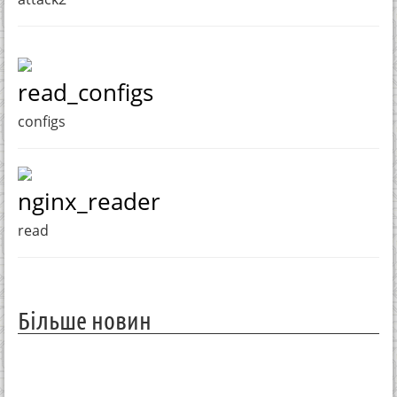
read_configs
configs
nginx_reader
read
Більше новин