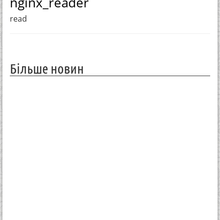
nginx_reader
read
Більше новин