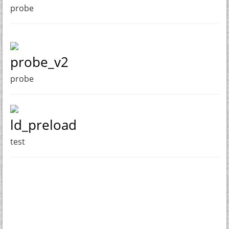
probe
probe_v2
probe
ld_preload
test