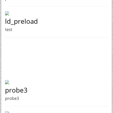
ld_preload
test
probe3
probe3