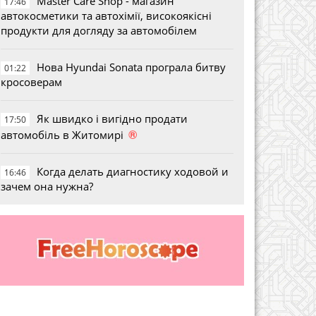
Master Care Shop - магазин
17:46
автокосметики та автохімії, високоякісні
продукти для догляду за автомобілем
Нова Hyundai Sonata програла битву
01:22
кросоверам
Як швидко і вигідно продати
17:50
®
автомобіль в Житомирі
Когда делать диагностику ходовой и
16:46
зачем она нужна?