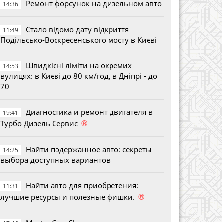
Ремонт форсунок на дизельном авто
14:36
Стало відомо дату відкриття
11:49
Подільсько-Воскресенського мосту в Києві
Швидкісні ліміти на окремих
14:53
вулицях: в Києві до 80 км/год, в Дніпрі - до
70
Диагностика и ремонт двигателя в
19:41
®
Турбо Дизель Сервис
Найти подержанное авто: секреты
14:25
выбора доступных вариантов
Найти авто для приобретения:
11:31
®
лучшие ресурсы и полезные фишки.