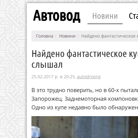
Автовод
Новини
Ст
Головна
Новини
Найдено фантастическое к
Найдено фантастическое куп
слышал
25.02.2017 р. в 20:25,
autodriving
В это трудно поверить, но в 60-х пыта
Запорожец. Заднемоторная компоновка
Одно из купе недавно было обнаружен