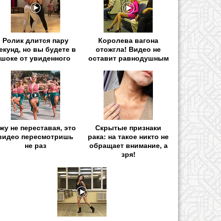
Ролик длится пару
Королева вагона
екунд, но вы будете в
отожгла! Видео не
шоке от увиденного
оставит равнодушным
жу не переставая, это
Скрытые признаки
видео пересмотришь
рака: на такое никто не
не раз
обращает внимание, а
зря!