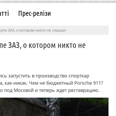
атті
Прес-релізи
упе ЗАЗ, о котором никто не слышал
е ЗАЗ, о котором никто не
лись запустить в производство спорткар
, как-никак. Чем не бюджетный Porsche 911?
о под Москвой и теперь ждет реставрацию.