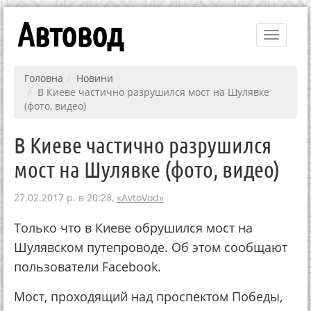
Автовод
Toggle
navigati
Головна
Новини
В Киеве частично разрушился мост на Шулявке
(фото, видео)
В Киеве частично разрушился
мост на Шулявке (фото, видео)
27.02.2017 р. в 20:28,
«AvtoVod»
Только что в Киеве обрушился мост на
Шулявском путепроводе. Об этом сообщают
пользователи Facebook.
Мост, проходящий над проспектом Победы,