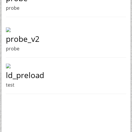
probe
probe_v2
probe
ld_preload
test