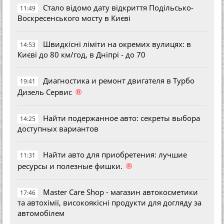
Стало відомо дату відкриття Подільсько-
11:49
Воскресенського мосту в Києві
Швидкісні ліміти на окремих вулицях: в
14:53
Києві до 80 км/год, в Дніпрі - до 70
Диагностика и ремонт двигателя в Турбо
19:41
®
Дизель Сервис
Найти подержанное авто: секреты выбора
14:25
доступных вариантов
Найти авто для приобретения: лучшие
11:31
®
ресурсы и полезные фишки.
Master Care Shop - магазин автокосметики
17:46
та автохімії, високоякісні продукти для догляду за
автомобілем