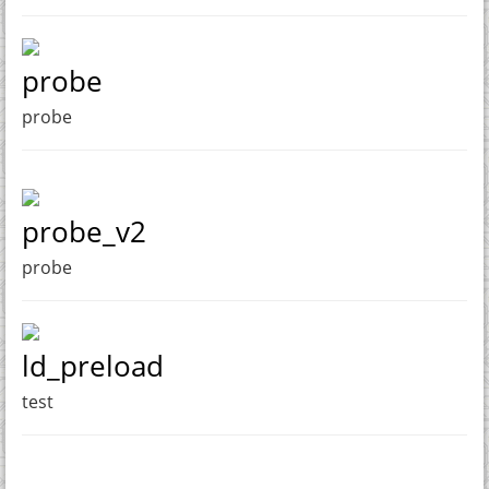
probe
probe
probe_v2
probe
ld_preload
test