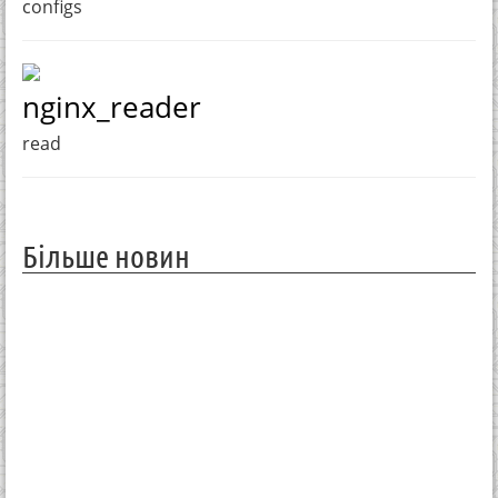
configs
nginx_reader
read
Більше новин