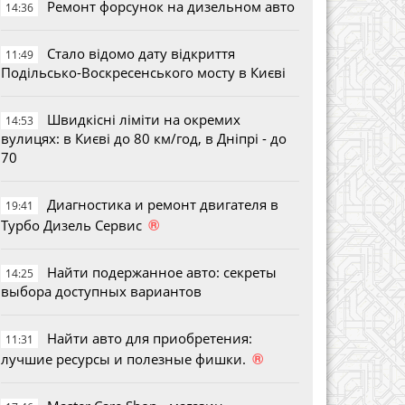
Ремонт форсунок на дизельном авто
14:36
Стало відомо дату відкриття
11:49
Подільсько-Воскресенського мосту в Києві
Швидкісні ліміти на окремих
14:53
вулицях: в Києві до 80 км/год, в Дніпрі - до
70
Диагностика и ремонт двигателя в
19:41
®
Турбо Дизель Сервис
Найти подержанное авто: секреты
14:25
выбора доступных вариантов
Найти авто для приобретения:
11:31
®
лучшие ресурсы и полезные фишки.