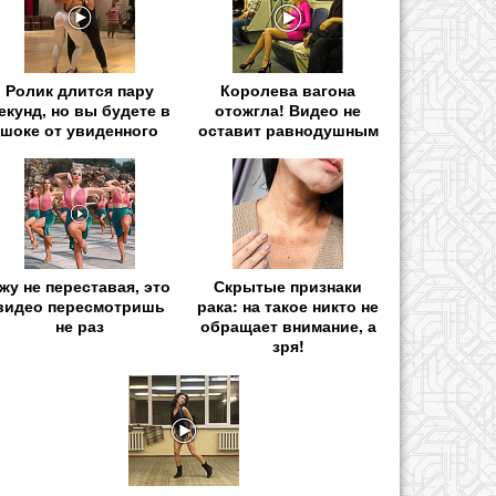
Ролик длится пару
Королева вагона
екунд, но вы будете в
отожгла! Видео не
шоке от увиденного
оставит равнодушным
жу не переставая, это
Скрытые признаки
видео пересмотришь
рака: на такое никто не
не раз
обращает внимание, а
зря!