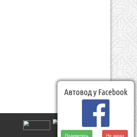
Автовод у Facebook
Подивитись
Не зараз