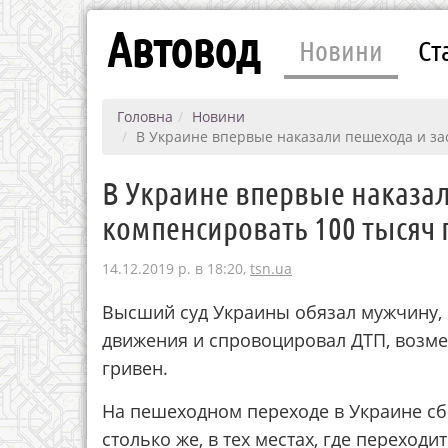
Автовод
Новини
Ст
Головна
Новини
В Украине впервые наказали пешехода и за
В Украине впервые наказал
компенсировать 100 тысяч
14.12.2019 р. в 18:20,
tsn.ua
Высший суд Украины обязал мужчину,
движения и спровоцировал ДТП, возме
гривен.
На пешеходном переходе в Украине сби
столько же, в тех местах, где переход