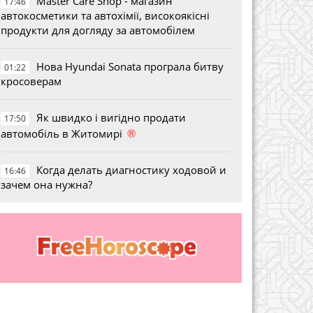
Master Care Shop - магазин
17:46
автокосметики та автохімії, високоякісні
продукти для догляду за автомобілем
Нова Hyundai Sonata програла битву
01:22
кросоверам
Як швидко і вигідно продати
17:50
®
автомобіль в Житомирі
Когда делать диагностику ходовой и
16:46
зачем она нужна?