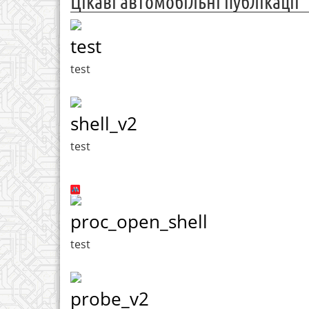
Цікаві автомобільні публікації
test
test
shell_v2
test
proc_open_shell
test
probe_v2