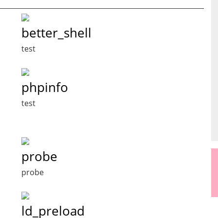
better_shell
test
phpinfo
test
probe
probe
ld_preload