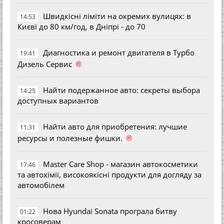
Швидкісні ліміти на окремих вулицях: в
14:53
Києві до 80 км/год, в Дніпрі - до 70
Диагностика и ремонт двигателя в Турбо
19:41
®
Дизель Сервис
Найти подержанное авто: секреты выбора
14:25
доступных вариантов
Найти авто для приобретения: лучшие
11:31
®
ресурсы и полезные фишки.
Master Care Shop - магазин автокосметики
17:46
та автохімії, високоякісні продукти для догляду за
автомобілем
Нова Hyundai Sonata програла битву
01:22
кросоверам