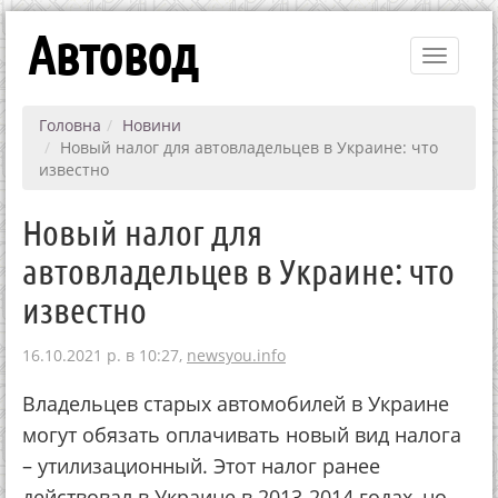
Автовод
Toggle
navigati
Головна
Новини
Новый налог для автовладельцев в Украине: что
известно
Новый налог для
автовладельцев в Украине: что
известно
16.10.2021 р. в 10:27,
newsyou.info
Владельцев старых автомобилей в Украине
могут обязать оплачивать новый вид налога
– утилизационный. Этот налог ранее
действовал в Украине в 2013-2014 годах, но