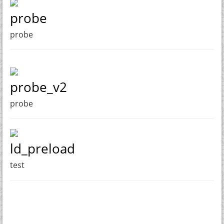
probe
probe
probe_v2
probe
ld_preload
test