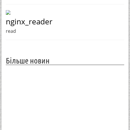
nginx_reader
read
Більше новин