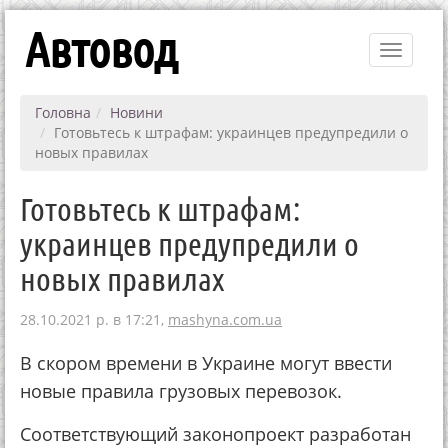
Автовод
Toggle
navigati
Головна
Новини
Готовьтесь к штрафам: украинцев предупредили о
новых правилах
Готовьтесь к штрафам:
украинцев предупредили о
новых правилах
28.10.2021 р. в 17:21,
mashyna.com.ua
В скором времени в Украине могут ввести
новые правила грузовых перевозок.
Соответствующий законопроект разработан