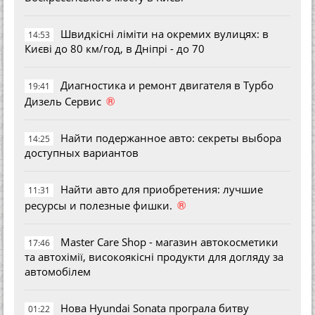
Швидкісні ліміти на окремих вулицях: в
14:53
Києві до 80 км/год, в Дніпрі - до 70
Диагностика и ремонт двигателя в Турбо
19:41
®
Дизель Сервис
Найти подержанное авто: секреты выбора
14:25
доступных вариантов
Найти авто для приобретения: лучшие
11:31
®
ресурсы и полезные фишки.
Master Care Shop - магазин автокосметики
17:46
та автохімії, високоякісні продукти для догляду за
автомобілем
Нова Hyundai Sonata програла битву
01:22