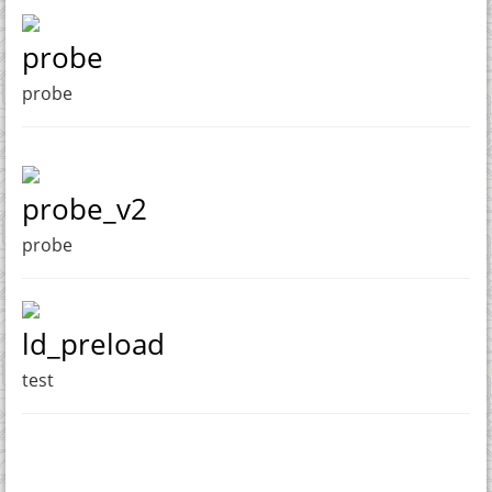
probe
probe
probe_v2
probe
ld_preload
test