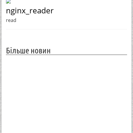
nginx_reader
read
Більше новин