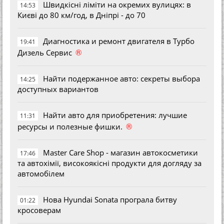
Швидкісні ліміти на окремих вулицях: в
14:53
Києві до 80 км/год, в Дніпрі - до 70
Диагностика и ремонт двигателя в Турбо
19:41
®
Дизель Сервис
Найти подержанное авто: секреты выбора
14:25
доступных вариантов
Найти авто для приобретения: лучшие
11:31
®
ресурсы и полезные фишки.
Master Care Shop - магазин автокосметики
17:46
та автохімії, високоякісні продукти для догляду за
автомобілем
Нова Hyundai Sonata програла битву
01:22
кросоверам