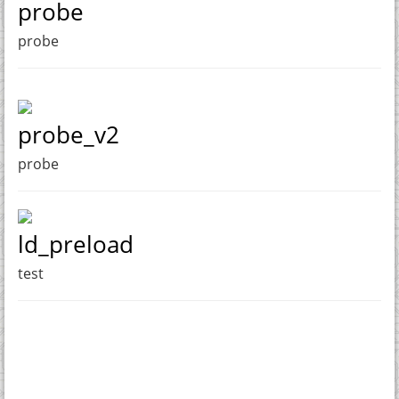
probe
probe
probe_v2
probe
ld_preload
test