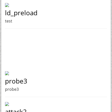
ld_preload
test
probe3
probe3
attack2