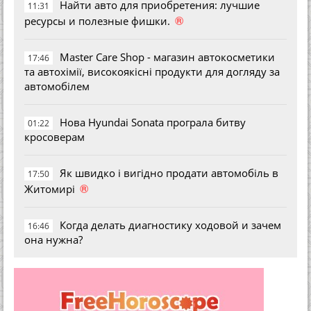
Найти авто для приобретения: лучшие
11:31
®
ресурсы и полезные фишки.
Master Care Shop - магазин автокосметики
17:46
та автохімії, високоякісні продукти для догляду за
автомобілем
Нова Hyundai Sonata програла битву
01:22
кросоверам
Як швидко і вигідно продати автомобіль в
17:50
®
Житомирі
Когда делать диагностику ходовой и зачем
16:46
она нужна?