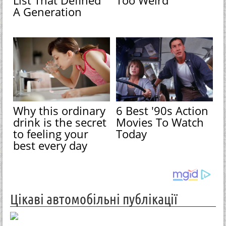
List That Defined
Too Weird
A Generation
Why this ordinary
6 Best '90s Action
drink is the secret
Movies To Watch
to feeling your
Today
best every day
Цікаві автомобільні публікації