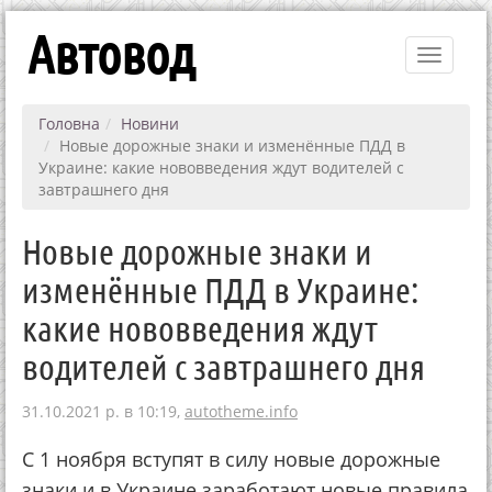
Автовод
Toggle
navigati
Головна
Новини
Новые дорожные знаки и изменённые ПДД в
Украине: какие нововведения ждут водителей с
завтрашнего дня
Новые дорожные знаки и
изменённые ПДД в Украине:
какие нововведения ждут
водителей с завтрашнего дня
31.10.2021 р. в 10:19,
autotheme.info
С 1 ноября вступят в силу новые дорожные
знаки и в Украине заработают новые правила