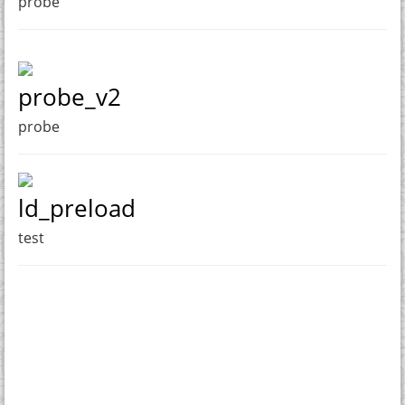
probe
probe_v2
probe
ld_preload
test