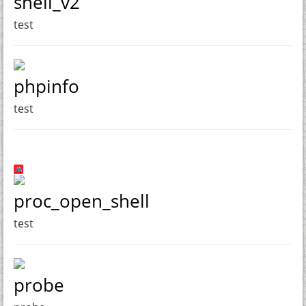
shell_v2
test
phpinfo
test
proc_open_shell
test
probe