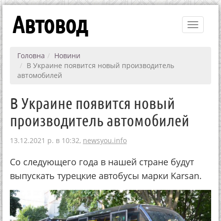
Автовод
Toggle
navigati
Головна
Новини
В Украине появится новый производитель
автомобилей
В Украине появится новый
производитель автомобилей
13.12.2021 р. в 10:32,
newsyou.info
Со следующего года в нашей стране будут
выпускать турецкие автобусы марки Karsan.