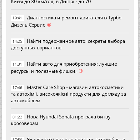
Києві до 80 км/год, в Дніпрі - до 70
Диагностика и ремонт двигателя в Турбо
19:41
®
Дизель Сервис
Найти подержанное авто: секреты выбора
14:25
доступных вариантов
Найти авто для приобретения: лучшие
11:31
®
ресурсы и полезные фишки.
Master Care Shop - магазин автокосметики
17:46
та автохімії, високоякісні продукти для догляду за
автомобілем
Нова Hyundai Sonata програла битву
01:22
кросоверам
Як швидко і вигідно продати автомобіль в
17:50