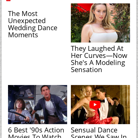
The Most
Unexpected
Wedding Dance
Moments
They Laughed At
Her Curves—Now
She's A Modeling
Sensation
6 Best '90s Action
Sensual Dance
Movies To Watch
Scenes We Saw In