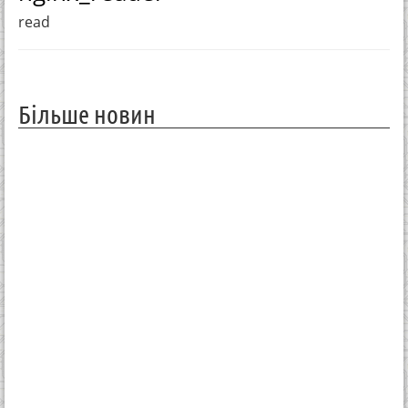
read
Більше новин