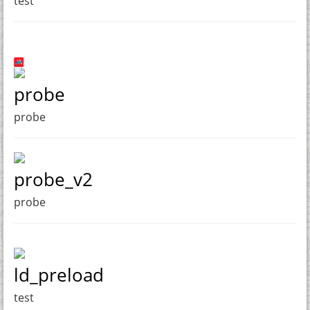
test
probe
probe
probe_v2
probe
ld_preload
test