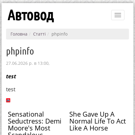
Автовод
Toggle
navigati
Головна
Статті
phpinfo
phpinfo
27.06.2026 р. в 13:00,
test
test
Sensational
She Gave Up A
Seductress: Demi
Normal Life To Act
Moore's Most
Like A Horse
Scandalous