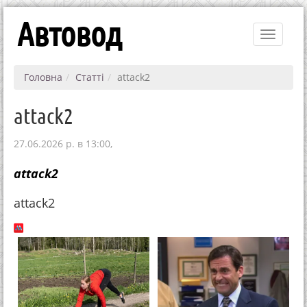
Автовод
Toggle
navigati
Головна
Статті
attack2
attack2
27.06.2026 р. в 13:00,
attack2
attack2