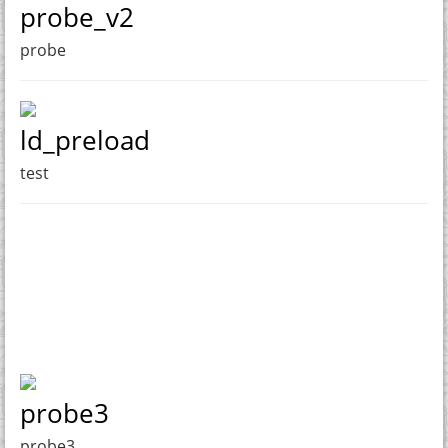
probe_v2
probe
ld_preload
test
probe3
probe3