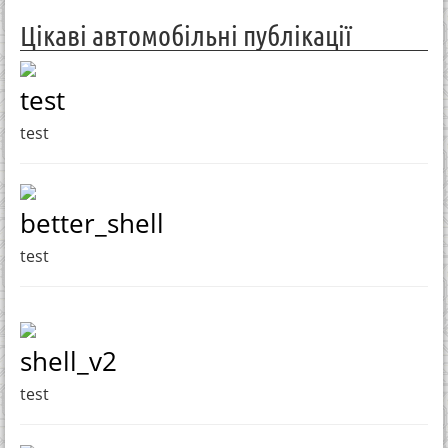
Цікаві автомобільні публікації
test
test
better_shell
test
shell_v2
test