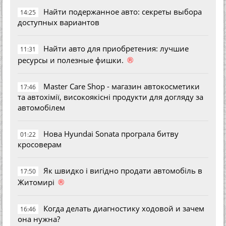
Найти подержанное авто: секреты выбора
14:25
доступных вариантов
Найти авто для приобретения: лучшие
11:31
®
ресурсы и полезные фишки.
Master Care Shop - магазин автокосметики
17:46
та автохімії, високоякісні продукти для догляду за
автомобілем
Нова Hyundai Sonata програла битву
01:22
кросоверам
Як швидко і вигідно продати автомобіль в
17:50
®
Житомирі
Когда делать диагностику ходовой и зачем
16:46
она нужна?