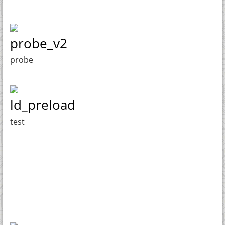
probe_v2
probe
ld_preload
test