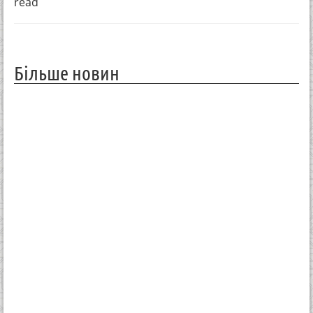
read
Більше новин