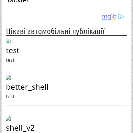
Цікаві автомобільні публікації
test
test
better_shell
test
shell_v2