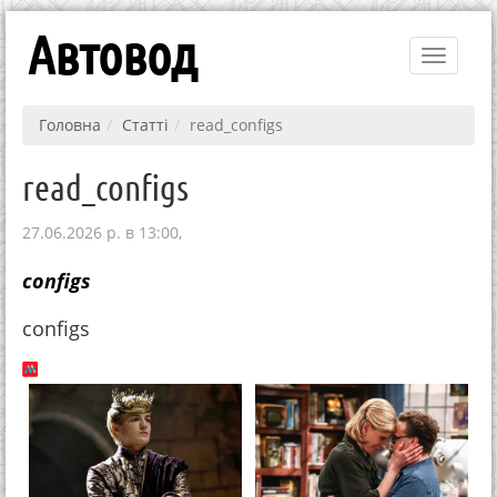
Автовод
Toggle
navigati
Головна
Статті
read_configs
read_configs
27.06.2026 р. в 13:00,
configs
configs