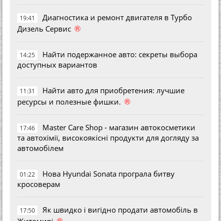
Диагностика и ремонт двигателя в Турбо
19:41
®
Дизель Сервис
Найти подержанное авто: секреты выбора
14:25
доступных вариантов
Найти авто для приобретения: лучшие
11:31
®
ресурсы и полезные фишки.
Master Care Shop - магазин автокосметики
17:46
та автохімії, високоякісні продукти для догляду за
автомобілем
Нова Hyundai Sonata програла битву
01:22
кросоверам
Як швидко і вигідно продати автомобіль в
17:50
®