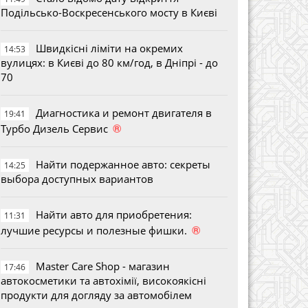
Подільсько-Воскресенського мосту в Києві
Швидкісні ліміти на окремих
14:53
вулицях: в Києві до 80 км/год, в Дніпрі - до
70
Диагностика и ремонт двигателя в
19:41
®
Турбо Дизель Сервис
Найти подержанное авто: секреты
14:25
выбора доступных вариантов
Найти авто для приобретения:
11:31
®
лучшие ресурсы и полезные фишки.
Master Care Shop - магазин
17:46
автокосметики та автохімії, високоякісні
продукти для догляду за автомобілем