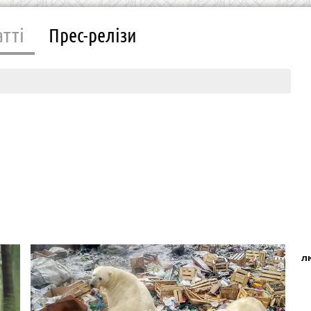
атті
Прес-релізи
л