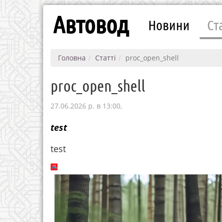
Автовод
Новини
Ст
Головна
Статті
proc_open_shell
proc_open_shell
27.06.2026 р. в 13:00,
test
test