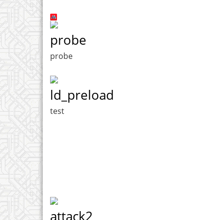
probe
probe
ld_preload
test
attack2