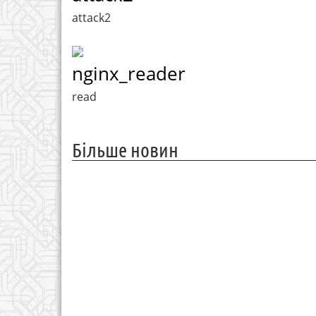
attack2
nginx_reader
read
Більше новин