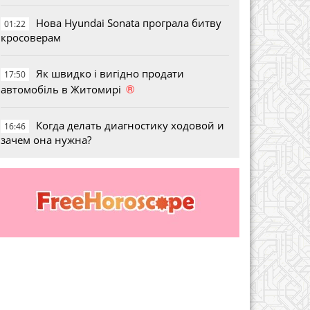
Нова Hyundai Sonata програла битву
01:22
кросоверам
Як швидко і вигідно продати
17:50
®
автомобіль в Житомирі
Когда делать диагностику ходовой и
16:46
зачем она нужна?