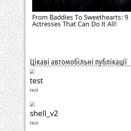
From Baddies To Sweethearts: 9
Actresses That Can Do It All!
Цікаві автомобільні публікації
test
test
shell_v2
test