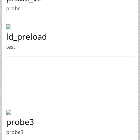
probe
ld_preload
test
probe3
probe3