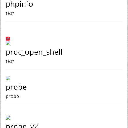
phpinfo
test
proc_open_shell
test
probe
probe
probe_v2