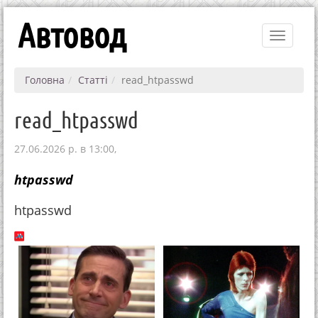
Автовод
Toggle
navigati
Головна
Статті
read_htpasswd
read_htpasswd
27.06.2026 р. в 13:00,
htpasswd
htpasswd