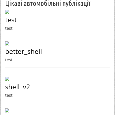
Цікаві автомобільні публікації
test
test
better_shell
test
shell_v2
test