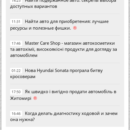
Найти подержанное авто: секреты выбора
14:25
доступных вариантов
Найти авто для приобретения: лучшие
11:31
®
ресурсы и полезные фишки.
Master Care Shop - магазин автокосметики
17:46
та автохімії, високоякісні продукти для догляду за
автомобілем
Нова Hyundai Sonata програла битву
01:22
кросоверам
Як швидко і вигідно продати автомобіль в
17:50
®
Житомирі
Когда делать диагностику ходовой и зачем
16:46
она нужна?