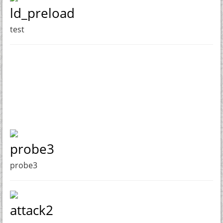
ld_preload
test
probe3
probe3
attack2