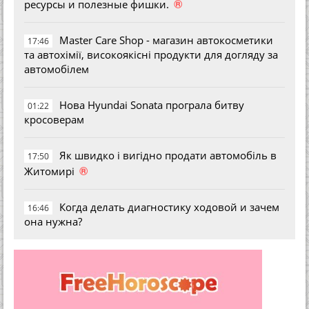
®
ресурсы и полезные фишки.
Master Care Shop - магазин автокосметики
17:46
та автохімії, високоякісні продукти для догляду за
автомобілем
Нова Hyundai Sonata програла битву
01:22
кросоверам
Як швидко і вигідно продати автомобіль в
17:50
®
Житомирі
Когда делать диагностику ходовой и зачем
16:46
она нужна?