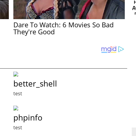
Д
Dare To Watch: 6 Movies So Bad
They're Good
better_shell
test
phpinfo
test