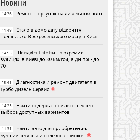
Новини
Ремонт форсунок на дизельном авто
14:36
Стало відомо дату відкриття
11:49
Подільсько-Воскресенського мосту в Києві
Швидкісні ліміти на окремих
14:53
вулицях: в Києві до 80 км/год, в Дніпрі - до
70
Диагностика и ремонт двигателя в
19:41
®
Турбо Дизель Сервис
Найти подержанное авто: секреты
14:25
выбора доступных вариантов
Найти авто для приобретения:
11:31
®
лучшие ресурсы и полезные фишки.