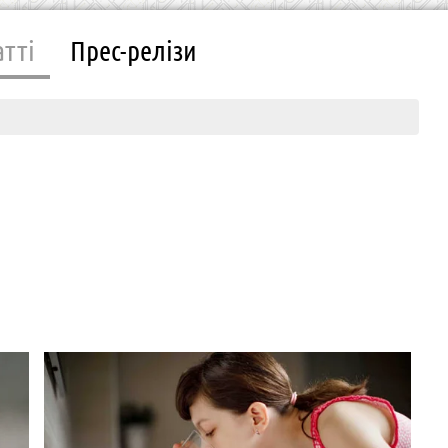
атті
Прес-релізи