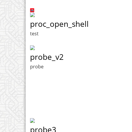
proc_open_shell
test
probe_v2
probe
probe3