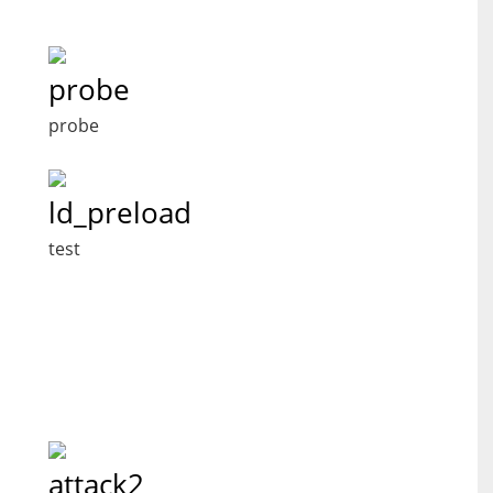
probe
probe
ld_preload
test
attack2