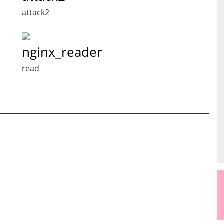
attack2
nginx_reader
read