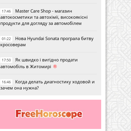
Master Care Shop - магазин
17:46
автокосметики та автохімії, високоякісні
продукти для догляду за автомобілем
Нова Hyundai Sonata програла битву
01:22
кросоверам
Як швидко і вигідно продати
17:50
®
автомобіль в Житомирі
Когда делать диагностику ходовой и
16:46
зачем она нужна?