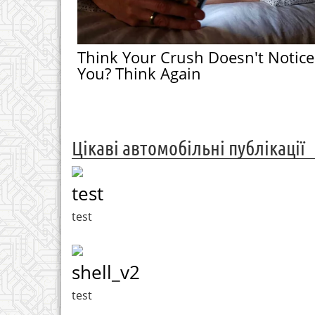
Think Your Crush Doesn't Notice
You? Think Again
Цікаві автомобільні публікації
test
test
shell_v2
test