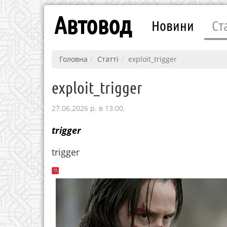
Автовод
Новини
Ст
Головна
Статті
exploit_trigger
exploit_trigger
27.06.2026 р. в 13:00,
trigger
trigger