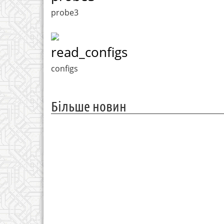
probe3
read_configs
configs
Більше новин