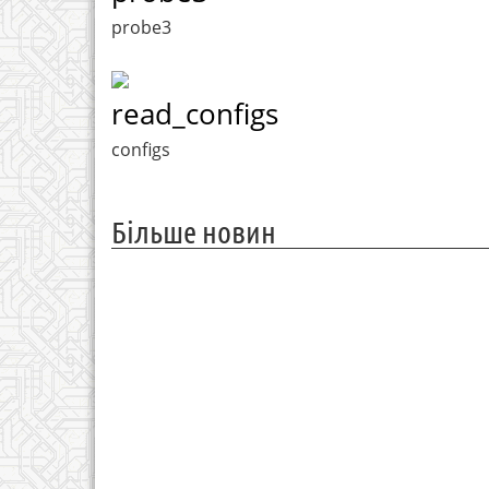
probe3
read_configs
configs
Більше новин