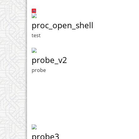
proc_open_shell
test
probe_v2
probe
probe3