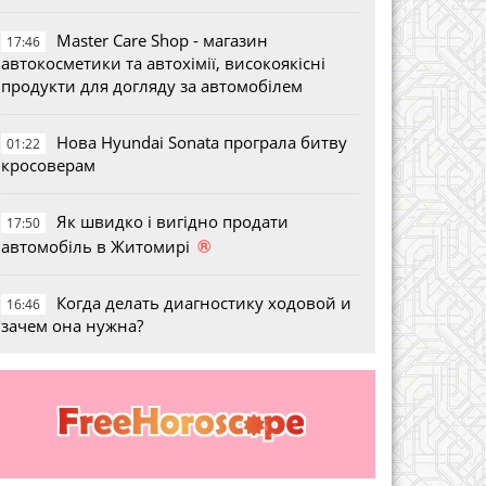
Master Care Shop - магазин
17:46
автокосметики та автохімії, високоякісні
продукти для догляду за автомобілем
Нова Hyundai Sonata програла битву
01:22
кросоверам
Як швидко і вигідно продати
17:50
®
автомобіль в Житомирі
Когда делать диагностику ходовой и
16:46
зачем она нужна?