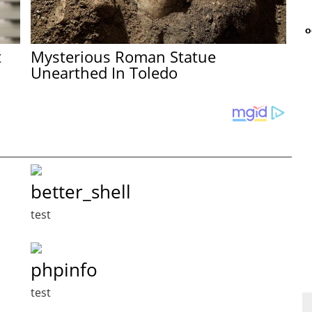
о
t
Mysterious Roman Statue
Unearthed In Toledo
better_shell
test
phpinfo
test