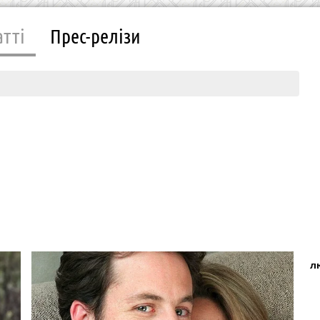
атті
Прес-релізи
л