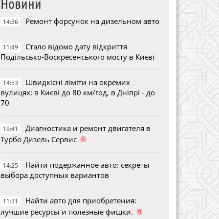
Новини
Ремонт форсунок на дизельном авто
14:36
Стало відомо дату відкриття
11:49
Подільсько-Воскресенського мосту в Києві
Швидкісні ліміти на окремих
14:53
вулицях: в Києві до 80 км/год, в Дніпрі - до
70
Диагностика и ремонт двигателя в
19:41
®
Турбо Дизель Сервис
Найти подержанное авто: секреты
14:25
выбора доступных вариантов
Найти авто для приобретения:
11:31
®
лучшие ресурсы и полезные фишки.