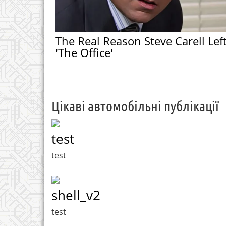
The Real Reason Steve Carell Lef
'The Office'
Цікаві автомобільні публікації
test
test
shell_v2
test