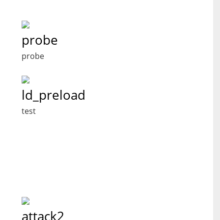
probe
probe
ld_preload
test
attack2