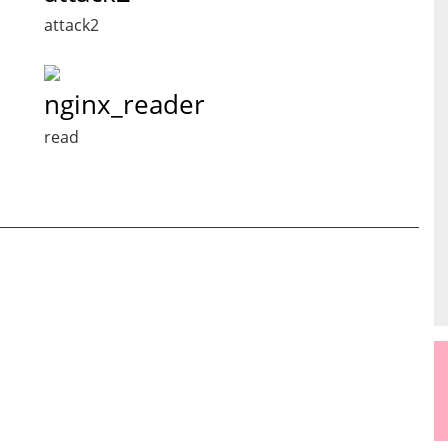
attack2
nginx_reader
read