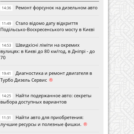
Ремонт форсунок на дизельном авто
14:36
Стало відомо дату відкриття
11:49
Подільсько-Воскресенського мосту в Києві
Швидкісні ліміти на окремих
14:53
вулицях: в Києві до 80 км/год, в Дніпрі - до
70
Диагностика и ремонт двигателя в
19:41
®
Турбо Дизель Сервис
Найти подержанное авто: секреты
14:25
выбора доступных вариантов
Найти авто для приобретения:
11:31
®
лучшие ресурсы и полезные фишки.