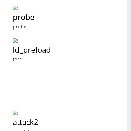
probe
probe
ld_preload
test
attack2