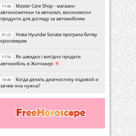
Master Care Shop - магазин
17:46
автокосметики та автохімії, високоякісні
продукти для догляду за автомобілем
Нова Hyundai Sonata програла битву
01:22
кросоверам
Як швидко і вигідно продати
17:50
®
автомобіль в Житомирі
Когда делать диагностику ходовой и
16:46
зачем она нужна?