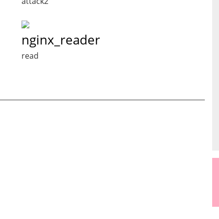
attack2
nginx_reader
read