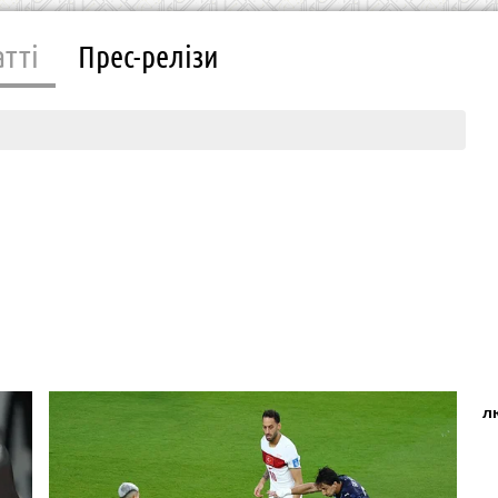
атті
Прес-релізи
л