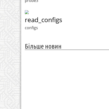
probe3
read_configs
configs
Більше новин