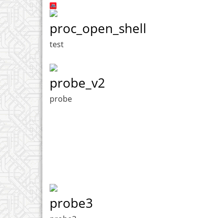
proc_open_shell
test
probe_v2
probe
probe3