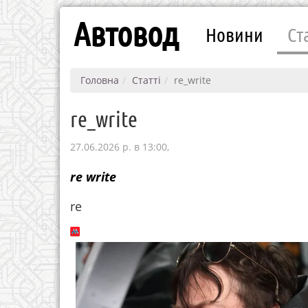
Автовод
Новини
Ст
Головна
Статті
re_write
re_write
27.06.2026 р. в 13:00,
re write
re