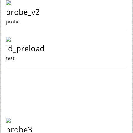
probe_v2
probe
ld_preload
test
probe3