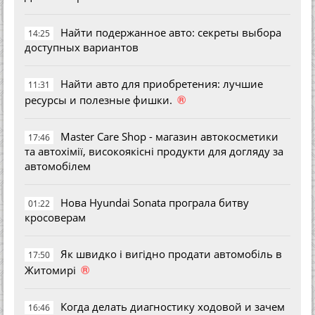
Найти подержанное авто: секреты выбора
14:25
доступных вариантов
Найти авто для приобретения: лучшие
11:31
®
ресурсы и полезные фишки.
Master Care Shop - магазин автокосметики
17:46
та автохімії, високоякісні продукти для догляду за
автомобілем
Нова Hyundai Sonata програла битву
01:22
кросоверам
Як швидко і вигідно продати автомобіль в
17:50
®
Житомирі
Когда делать диагностику ходовой и зачем
16:46