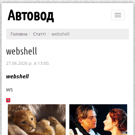
Автовод
Toggle
navigati
Головна
Статті
webshell
webshell
27.06.2026 р. в 13:00,
webshell
ws