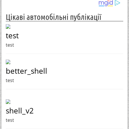
Цікаві автомобільні публікації
test
test
better_shell
test
shell_v2
test