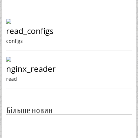
read_configs
configs
nginx_reader
read
Більше новин