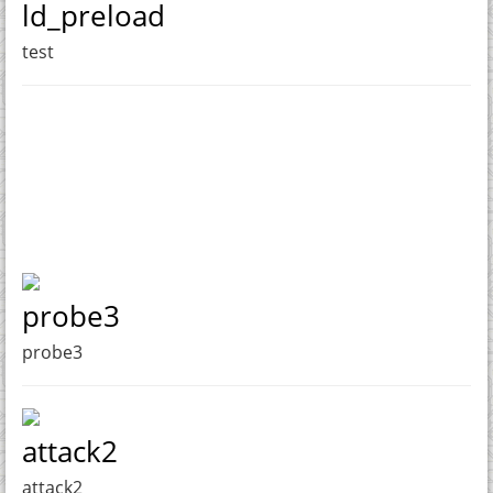
ld_preload
test
probe3
probe3
attack2
attack2