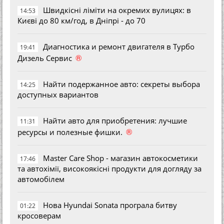
Швидкісні ліміти на окремих вулицях: в
14:53
Києві до 80 км/год, в Дніпрі - до 70
Диагностика и ремонт двигателя в Турбо
19:41
®
Дизель Сервис
Найти подержанное авто: секреты выбора
14:25
доступных вариантов
Найти авто для приобретения: лучшие
11:31
®
ресурсы и полезные фишки.
Master Care Shop - магазин автокосметики
17:46
та автохімії, високоякісні продукти для догляду за
автомобілем
Нова Hyundai Sonata програла битву
01:22
кросоверам