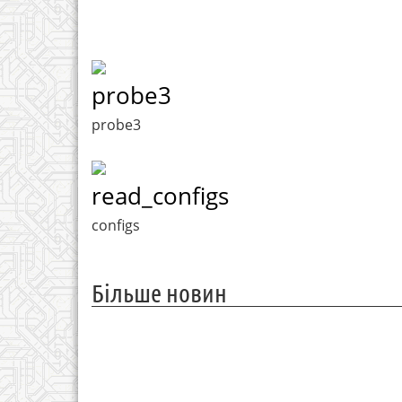
probe3
probe3
read_configs
configs
Більше новин