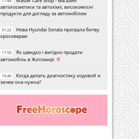
Master Care Shop - магазин
17:46
автокосметики та автохімії, високоякісні
продукти для догляду за автомобілем
Нова Hyundai Sonata програла битву
01:22
кросоверам
Як швидко і вигідно продати
17:50
®
автомобіль в Житомирі
Когда делать диагностику ходовой и
16:46
зачем она нужна?