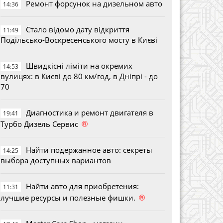
Ремонт форсунок на дизельном авто
14:36
Стало відомо дату відкриття
11:49
Подільсько-Воскресенського мосту в Києві
Швидкісні ліміти на окремих
14:53
вулицях: в Києві до 80 км/год, в Дніпрі - до
70
Диагностика и ремонт двигателя в
19:41
®
Турбо Дизель Сервис
Найти подержанное авто: секреты
14:25
выбора доступных вариантов
Найти авто для приобретения:
11:31
®
лучшие ресурсы и полезные фишки.