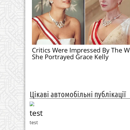
Critics Were Impressed By The W
She Portrayed Grace Kelly
Цікаві автомобільні публікації
test
test