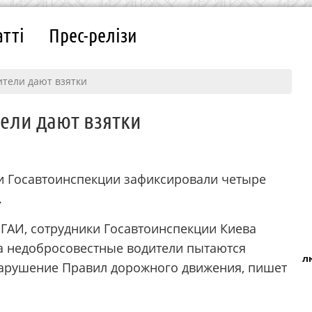
атті
Прес-релізи
ители дают взятки
тели дают взятки
и Госавтоинспекции зафиксировали четыре
.
 ГАИ, сотрудники Госавтоинспекции Киева
а недобросовестные водители пытаются
л
 нарушение Правил дорожного движения, пишет