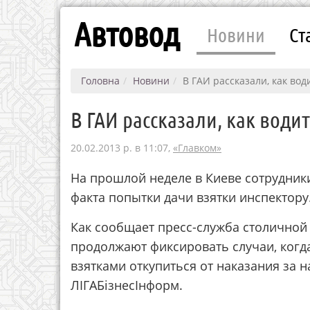
Автовод
Новини
Ст
Головна
Новини
В ГАИ рассказали, как вод
В ГАИ рассказали, как води
20.02.2013 р. в 11:07,
«Главком»
На прошлой неделе в Киеве сотрудник
факта попытки дачи взятки инспектору
Как сообщает пресс-служба столичной
продолжают фиксировать случаи, когд
взятками откупиться от наказания за
ЛІГАБізнесІнформ.