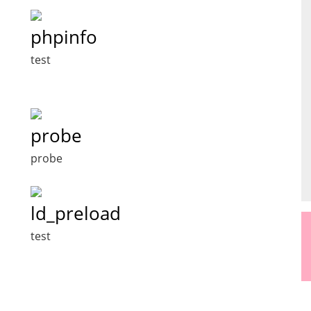
phpinfo
test
probe
probe
ld_preload
test