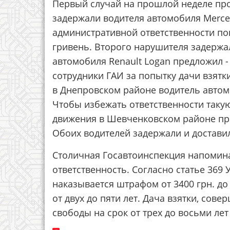
Первый случай на прошлой неделе пр
задержали водителя автомобиля Merce
административной ответственности поп
гривень. Второго нарушителя задержа
автомобиля Renault Logan предложил - 
сотрудники ГАИ за попытку дачи взятки
в Днепровском районе водитель автомо
Чтобы избежать ответственности таку
движения в Шевченковском районе пре
Обоих водителей задержали и достави
Столичная Госавтоинспекция напомина
ответственность. Согласно статье 369 
наказывается штрафом от 3400 грн. до
от двух до пяти лет. Дача взятки, со
свободы на срок от трех до восьми ле