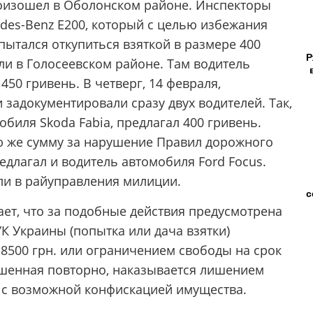
оизошел в Оболонском районе. Инспекторы
des-Benz Е200, который с целью избежания
ытался откупиться взяткой в размере 400
Р
ли в Голосеевском районе. Там водитель
450 гривень. В четверг, 14 февраля,
 задокументировали сразу двух водителей. Так,
биля Skoda Fabia, предлагал 400 гривень.
ю же сумму за нарушение Правил дорожного
длагал и водитель автомобиля Ford Focus.
ли в райуправления милиции.
с
ет, что за подобные действия предусмотрена
УК Украины (попытка или дача взятки)
 8500 грн. или ограничением свободы на срок
вершенная повторно, наказывается лишением
т с возможной конфискацией имущества.