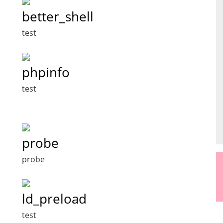
better_shell
test
phpinfo
test
probe
probe
ld_preload
test