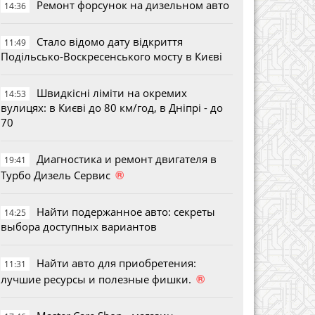
Ремонт форсунок на дизельном авто
14:36
Стало відомо дату відкриття
11:49
Подільсько-Воскресенського мосту в Києві
Швидкісні ліміти на окремих
14:53
вулицях: в Києві до 80 км/год, в Дніпрі - до
70
Диагностика и ремонт двигателя в
19:41
®
Турбо Дизель Сервис
Найти подержанное авто: секреты
14:25
выбора доступных вариантов
Найти авто для приобретения:
11:31
®
лучшие ресурсы и полезные фишки.