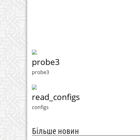
probe3
probe3
read_configs
configs
Більше новин