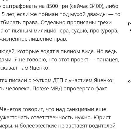
о оштрафовать на 8500 грн (сейчас 3400), либо
а 5 лет, если же пойман под мухой дважды — то
 отбирать права. Отдельно прописаны грехи
Р
мают пьяным милиционера, судью, прокурора,
ожизненное лишение прав.
юдей, которые водят в пьяном виде. Но ведь
ами. Я не говорю, что этот проект — панацея,
 сказал нам Яценко.
тях писали о жутком ДТП с участием Яценко:
с
ть человека. Позже МВД опровергло факт
ечетов говорит, что над санкциями еще
 ужесточать ответственность нужно. Юрист
 меры, и более жесткие не заставят водителей