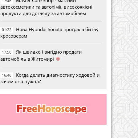
Master Care Shop - магазин
17:46
автокосметики та автохімії, високоякісні
продукти для догляду за автомобілем
Нова Hyundai Sonata програла битву
01:22
кросоверам
Як швидко і вигідно продати
17:50
®
автомобіль в Житомирі
Когда делать диагностику ходовой и
16:46
зачем она нужна?