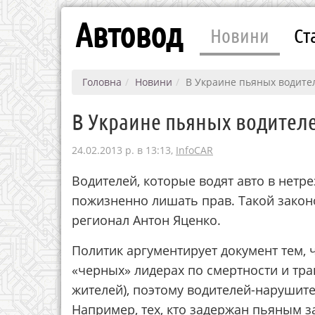
Автовод
Новини
Ст
Головна
Новини
В Украине пьяных водител
В Украине пьяных водителей
24.02.2013 р. в 13:13,
InfoCAR
Водителей, которые водят авто в нетре
пожизненно лишать прав. Такой закон
регионал Антон Яценко.
Политик аргументирует документ тем, 
«черных» лидерах по смертности и тра
жителей), поэтому водителей-нарушит
Например, тех, кто задержан пьяным з