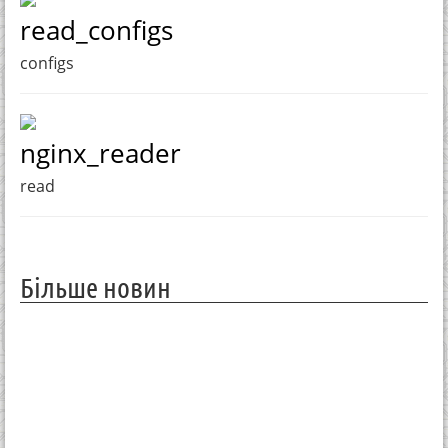
read_configs
configs
nginx_reader
read
Більше новин