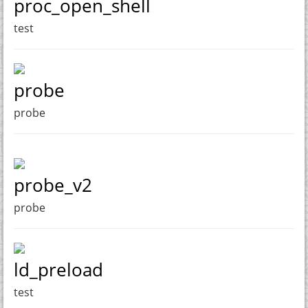
proc_open_shell
test
probe
probe
probe_v2
probe
ld_preload
test