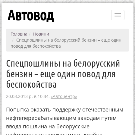
Автовод
Toggle
navigati
Головна
Новини
Спецпошлины на белорусский бензин – еще один
повод для беспокойства
Спецпошлины на белорусский
бензин – еще один повод для
беспокойства
20.03.2013 р. в 10:34,
«Автоцентр»
Попытка оказать поддержку отечественным
нефтеперерабатывающим заводам путем
ввода пошлина на белорусские
нефтепродукты может иметь крайне