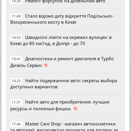
Ремонт форсунок на дизельном авто
14:36
Стало відомо дату відкриття Подільсько-
11:49
Воскресенського мосту в Києві
Швидкісні ліміти на окремих вулицях: в
14:53
Києві до 80 км/год, в Дніпрі - до 70
Диагностика и ремонт двигателя в Турбо
19:41
®
Дизель Сервис
Найти подержанное авто: секреты выбора
14:25
доступных вариантов
Найти авто для приобретения: лучшие
11:31
®
ресурсы и полезные фишки.
Master Care Shop - магазин автокосметики
17:46
та автохімії, високоякісні продукти для догляду за