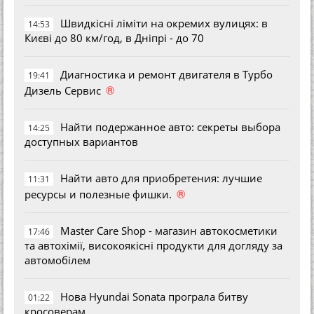
Швидкісні ліміти на окремих вулицях: в
14:53
Києві до 80 км/год, в Дніпрі - до 70
Диагностика и ремонт двигателя в Турбо
19:41
®
Дизель Сервис
Найти подержанное авто: секреты выбора
14:25
доступных вариантов
Найти авто для приобретения: лучшие
11:31
®
ресурсы и полезные фишки.
Master Care Shop - магазин автокосметики
17:46
та автохімії, високоякісні продукти для догляду за
автомобілем
Нова Hyundai Sonata програла битву
01:22
кросоверам