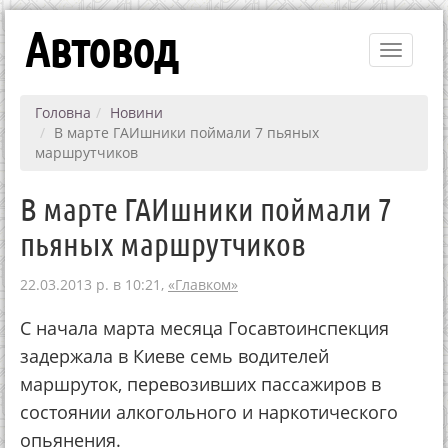
Автовод
Toggle
navigati
Головна
Новини
В марте ГАИшники поймали 7 пьяных
маршрутчиков
В марте ГАИшники поймали 7
пьяных маршрутчиков
22.03.2013 р. в 10:21,
«Главком»
С начала марта месяца Госавтоинспекция
задержала в Киеве семь водителей
маршруток, перевозивших пассажиров в
состоянии алкогольного и наркотического
опьянения.