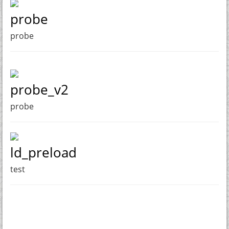
probe
probe
probe_v2
probe
ld_preload
test