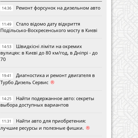
Ремонт форсунок на дизельном авто
14:36
Стало відомо дату відкриття
11:49
Подільсько-Воскресенського мосту в Києві
Швидкісні ліміти на окремих
14:53
вулицях: в Києві до 80 км/год, в Дніпрі - до
70
Диагностика и ремонт двигателя в
19:41
®
Турбо Дизель Сервис
Найти подержанное авто: секреты
14:25
выбора доступных вариантов
Найти авто для приобретения:
11:31
®
лучшие ресурсы и полезные фишки.