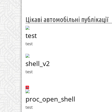
Цікаві автомобільні публікації
test
test
shell_v2
test
proc_open_shell
test