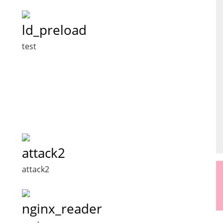
ld_preload
test
attack2
attack2
nginx_reader