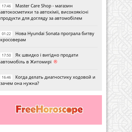
Master Care Shop - магазин
17:46
автокосметики та автохімії, високоякісні
продукти для догляду за автомобілем
Нова Hyundai Sonata програла битву
01:22
кросоверам
Як швидко і вигідно продати
17:50
®
автомобіль в Житомирі
Когда делать диагностику ходовой и
16:46
зачем она нужна?