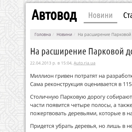
Автовод
Новини
Ст
Головна
Новини
На расширение Парковой 
На расширение Парковой д
22.04.2013 р. в 15:04,
Auto.ria.ua
Миллион гривен потратят на разработ
Сама реконструкция оценивается в 115
Столичную Парковую дорогу собираютс
части появится четыре полосы, а такж
пожертвовать деревьями, которые в на
Придется убрать деревья, но лишь в н