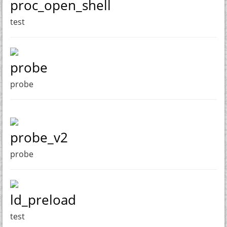
proc_open_shell
test
probe
probe
probe_v2
probe
ld_preload
test