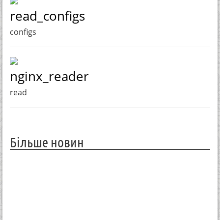
read_configs
configs
nginx_reader
read
Більше новин