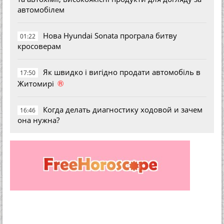
автомобілем
Нова Hyundai Sonata програла битву
01:22
кросоверам
Як швидко і вигідно продати автомобіль в
17:50
®
Житомирі
Когда делать диагностику ходовой и зачем
16:46
она нужна?