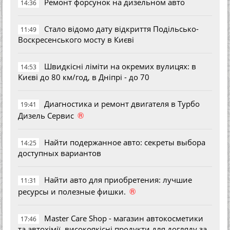
Ремонт форсунок на дизельном авто
14:36
Стало відомо дату відкриття Подільсько-
11:49
Воскресенського мосту в Києві
Швидкісні ліміти на окремих вулицях: в
14:53
Києві до 80 км/год, в Дніпрі - до 70
Диагностика и ремонт двигателя в Турбо
19:41
®
Дизель Сервис
Найти подержанное авто: секреты выбора
14:25
доступных вариантов
Найти авто для приобретения: лучшие
11:31
®
ресурсы и полезные фишки.
Master Care Shop - магазин автокосметики
17:46
та автохімії, високоякісні продукти для догляду за