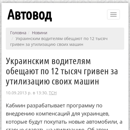
Автовод
Toggle
navigati
Головна
Новини
Украинским водителям обещают по 12 тысяч
гривен за утилизацию своих машин
Украинским водителям
обещают по 12 тысяч гривен за
утилизацию своих машин
10.09.2013 р. в 13:30,
ТСН
Кабмин разрабатывает программу по
внедрению компенсаций для украинцев,
которые будут покупать новые автомобили, а
старые сдавать на утилизацию. Об этом