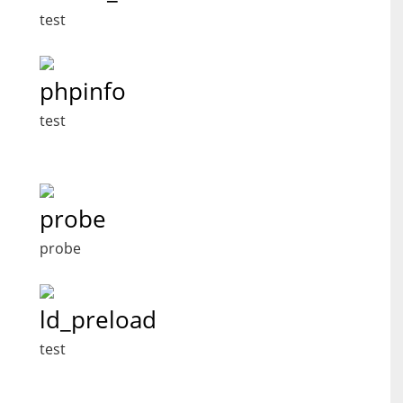
test
phpinfo
test
probe
probe
ld_preload
test