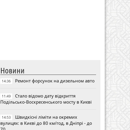
Новини
Ремонт форсунок на дизельном авто
14:36
Стало відомо дату відкриття
11:49
Подільсько-Воскресенського мосту в Києві
Швидкісні ліміти на окремих
14:53
вулицях: в Києві до 80 км/год, в Дніпрі - до
70