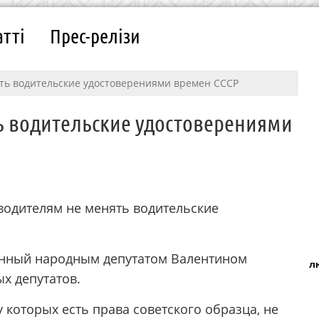
атті
Прес-релізи
ть водительские удостоверениями времен СССР
ь водительские удостоверениями
водителям не менять водительские
енный народным депутатом Валентином
л
х депутатов.
у которых есть права советского образца, не