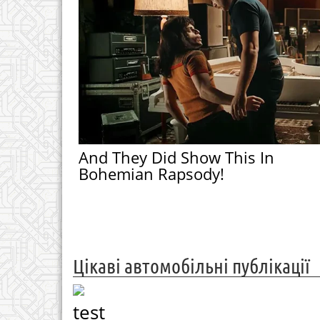
And They Did Show This In
Bohemian Rapsody!
Цікаві автомобільні публікації
test