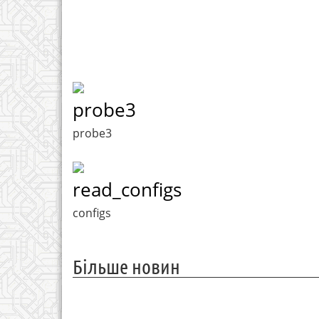
probe3
probe3
read_configs
configs
Більше новин