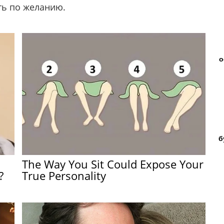
ать по желанию.
о
б
The Way You Sit Could Expose Your
?
True Personality