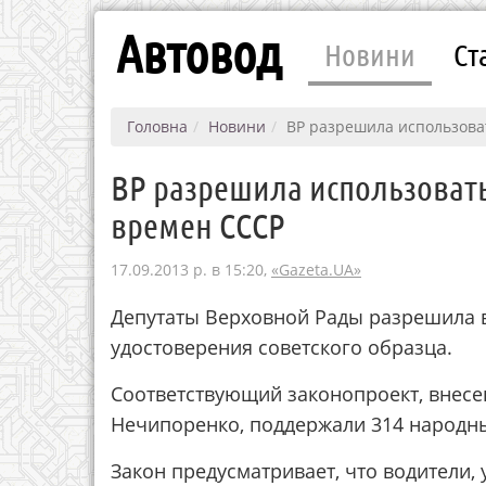
Автовод
Новини
Ст
Головна
Новини
ВР разрешила использова
ВР разрешила использоват
времен СССР
17.09.2013 р. в 15:20,
«Gazeta.UA»
Депутаты Верховной Рады разрешила 
удостоверения советского образца.
Соответствующий законопроект, внес
Нечипоренко, поддержали 314 народны
Закон предусматривает, что водители, 