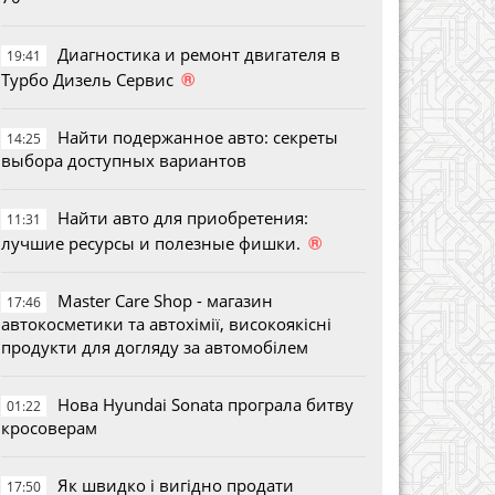
Диагностика и ремонт двигателя в
19:41
®
Турбо Дизель Сервис
Найти подержанное авто: секреты
14:25
выбора доступных вариантов
Найти авто для приобретения:
11:31
®
лучшие ресурсы и полезные фишки.
Master Care Shop - магазин
17:46
автокосметики та автохімії, високоякісні
продукти для догляду за автомобілем
Нова Hyundai Sonata програла битву
01:22
кросоверам
Як швидко і вигідно продати
17:50