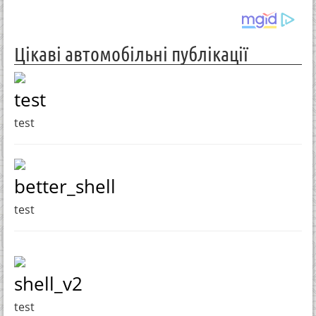
Цікаві автомобільні публікації
test
test
better_shell
test
shell_v2
test