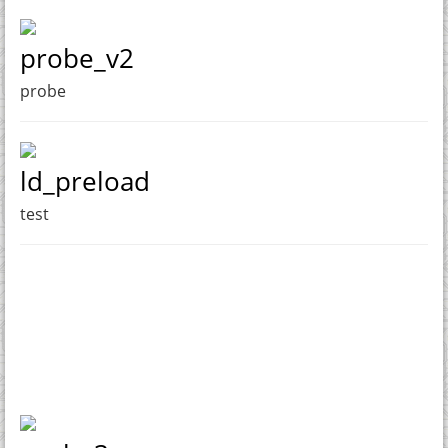
probe_v2
probe
ld_preload
test