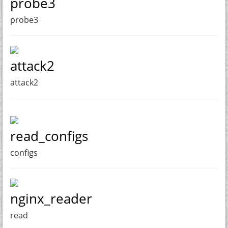
probe3
probe3
attack2
attack2
read_configs
configs
nginx_reader
read