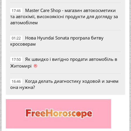
Master Care Shop - магазин автокосметики
17:46
та автохімії, високоякісні продукти для догляду за
автомобілем
Нова Hyundai Sonata програла битву
01:22
кросоверам
Як швидко і вигідно продати автомобіль в
17:50
®
Житомирі
Когда делать диагностику ходовой и зачем
16:46
она нужна?