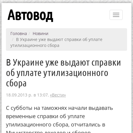
Автовод
Toggle
navigati
Головна
Новини
В Украине уже выдают справки об уплате
утилизационного сбора
В Украине уже выдают справки
об уплате утилизационного
сбора
18.09.2013 р. в 13:07,
«Вести»
С субботы на таможнях начали выдавать
временные справки об уплате
утилизационного сбора, отчитались в
Министерстве доходов и сборов.