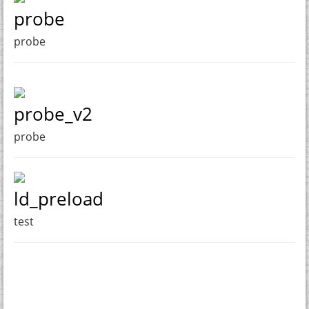
probe
probe
probe_v2
probe
ld_preload
test