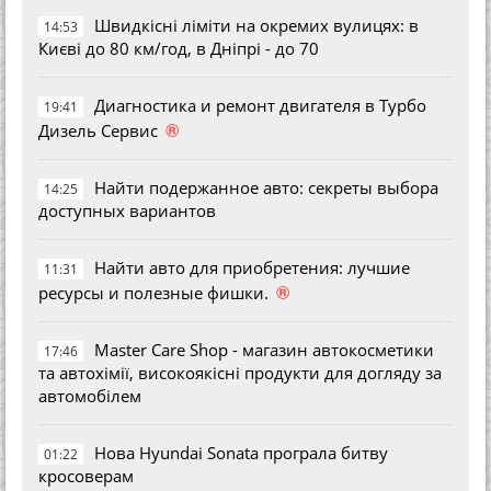
Швидкісні ліміти на окремих вулицях: в
14:53
Києві до 80 км/год, в Дніпрі - до 70
Диагностика и ремонт двигателя в Турбо
19:41
®
Дизель Сервис
Найти подержанное авто: секреты выбора
14:25
доступных вариантов
Найти авто для приобретения: лучшие
11:31
®
ресурсы и полезные фишки.
Master Care Shop - магазин автокосметики
17:46
та автохімії, високоякісні продукти для догляду за
автомобілем
Нова Hyundai Sonata програла битву
01:22
кросоверам