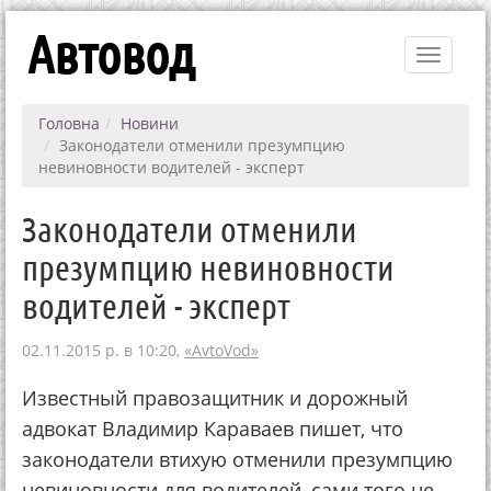
Автовод
Toggle
navigati
Головна
Новини
Законодатели отменили презумпцию
невиновности водителей - эксперт
Законодатели отменили
презумпцию невиновности
водителей - эксперт
02.11.2015 р. в 10:20,
«AvtoVod»
Известный правозащитник и дорожный
адвокат Владимир Караваев пишет, что
законодатели втихую отменили презумпцию
невиновности для водителей, сами того не